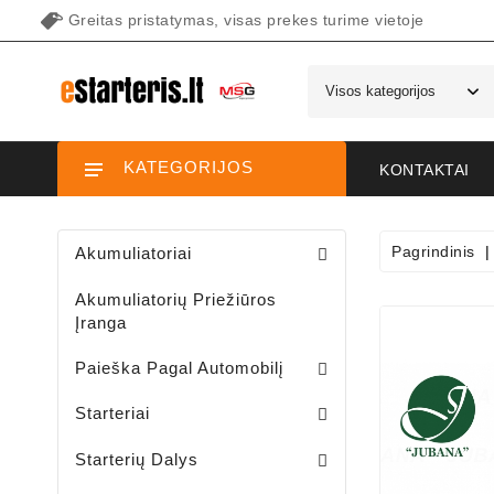
Greitas pristatymas, visas prekes turime vietoje
KATEGORIJOS
KONTAKTAI
Pagrindinis
Akumuliatoriai
Akumuliatorių Priežiūros
Įranga
Paieška Pagal Automobilį
Starteriai Motociklams / Sniego / Keturačių / Motorolerių
Starteriai Vandens Technikai
Sodo Traktoriukų Starteriai
Starteriai
Šepetėlių Laikikliai /starterio/
Starterių Priekiniai Dangteliai
Elektromagnetų Plunžeriai
Elektromagnetų Dangteliai
Starterių Galiniai Dangteliai
Starterių Dalys
Sodo Traktoriukų Generatoriai