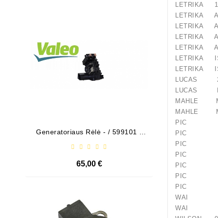
LETRIKA 11
Išparduota
LETRIKA A
LETRIKA A
LETRIKA A
LETRIKA A
LETRIKA I
LETRIKA I
LUCAS 2
LUCAS LR
MAHLE M
MAHLE M
PIC 10
Generatoriaus Rėlė - / 599101 (
Bendeks
PIC 12
VALEO )
PIC 120
PIC 14
65,00 €
PIC 18
PIC 180
PIC 18
Išparduota
WAI 17
WAI 50-