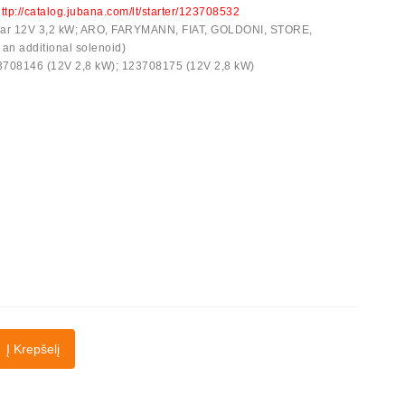
ttp://catalog.jubana.com/lt/starter/123708532
 gear 12V 3,2 kW; ARO, FARYMANN, FIAT, GOLDONI, STORE,
an additional solenoid)
23708146 (12V 2,8 kW); 123708175 (12V 2,8 kW)
Į Krepšelį