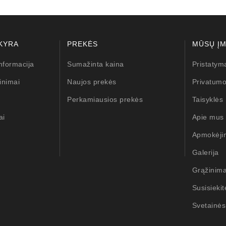
KYRA
PREKĖS
MŪSŲ Į
nformacija
Sumažinta kaina
Pristatym
inimai
Naujos prekės
Privatumo
Perkamiausios prekės
Taisyklės
ai
Apie mus
Apmokėji
Galerija
Grąžinim
Susisieki
Svetainės