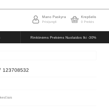
Mano Paskyra
Krepšelis
Prisijungti
0
Prekės
S
Rinktinėms Prekėms Nuolaidos Iki -30%
/ 123708532
kesčiais