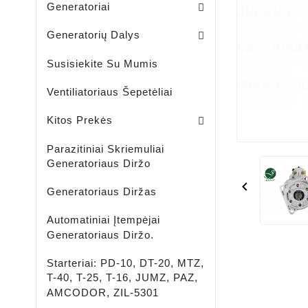
Generatoriai
Skriemuliai / Generatoria
Skriemuliai / Generatoriaus Sankabiniai
Komplektai / Rėlė Reg. + Diodų Plokštė
Šepetėlių Laikikliai / Generatoriaus
Guoliavietės / Generatoriaus
Generatorių Dalys
Susisiekite Su Mumis
Ventiliatoriaus Šepetėliai
Lengvujų - Krovininių Automobilių - Žemės Ūkio Ir Spec Techikai - LED Žibintai
LED ĮKRAUNAMI - ŠVIESTUVAI - PROŽEKTORIAI - ŽIBINTUVĖLIAI
Aušinimo Skystis-Antifrizas
Kitos Prekės
Parazitiniai Skriemuliai
Generatoriaus Diržo

Generatoriaus Diržas
Automatiniai Įtempėjai
Generatoriaus Diržo.
Starteriai: PD-10, DT-20, MTZ,
T-40, T-25, T-16, JUMZ, PAZ,
AMCODOR, ZIL-5301