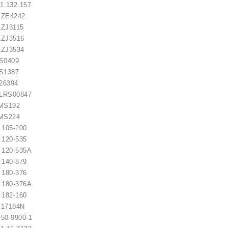
.132.157
ZE4242
ZJ3115
ZJ3516
ZJ3534
S0409
S1387
6394
S00847
S192
S224
5-200
as / 1006209661
0-535
-535A
0-879
21,00 €
0-376
-376A
2-160
184N
9900-1