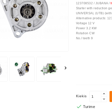
123708532 / JUBANA /
h
Starter with reduction
us Paprasti
UNIVERSAL (UTB) (with 
Alternative products: 1
Voltage 12 V
Power 3.2 KW
Rotation CW
No./ teeth 9

Kiekis

Turime