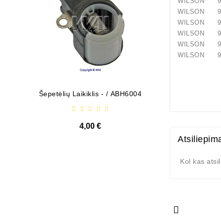
WILSON 91
WILSON 91
WILSON 91
WILSON 91
WILSON 91
WILSON 91
Šepetėlių Laikiklis - / ABH6004
Diodų P
4,00 €
Atsiliepim
Kol kas atsi