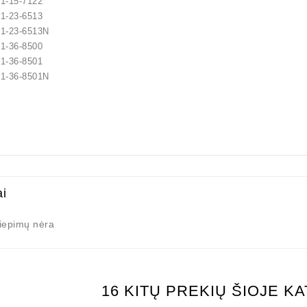
-15-7122
-23-6513
-23-6513N
-36-8500
-36-8501
-36-8501N
lokštė / 131505
10,00 €
ai
liepimų nėra
16 KITŲ PREKIŲ ŠIOJE K