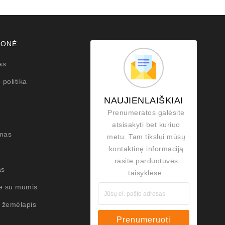
MONĖ
as
 politika
NAUJIENLAIŠKIAI
Prenumeratos galėsite
atsisakyti bet kuriuo
mas
metu. Tam tikslui mūsų
kontaktinę informaciją
rasite parduotuvės
as
taisyklėse.
te su mumis
 žemėlapis
Prenumeruoti