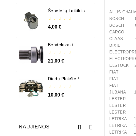
Šepetėlių Laikiklis - /
ALLIS CHA
ABH6004
BOSCH 00
BOSCH 00
4,00 €
CARGO 11
CLAAS 60
Bendeksas /
DIXIE TS
1006209661
ELECTROP
ELECTROP
21,00 €
ELSTOCK 2
FIAT 49
Diodų Plokštė /
FIAT 51
131505
FIAT 84
JUBANA 12
10,00 €
LESTER 1
LESTER 1
LESTER 1
LETRIKA 11
LETRIKA 11
NAUJIENOS
LETRIKA 11