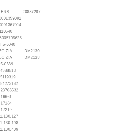
LMERS 20887287
01359091
01367014
0640
05706623
-6040
RECIZIA DM2130
RECIZIA DM2138
5-0339
88513
19319
273182
3708532
6661
7184
7219
.130.127
.130.198
.130.409