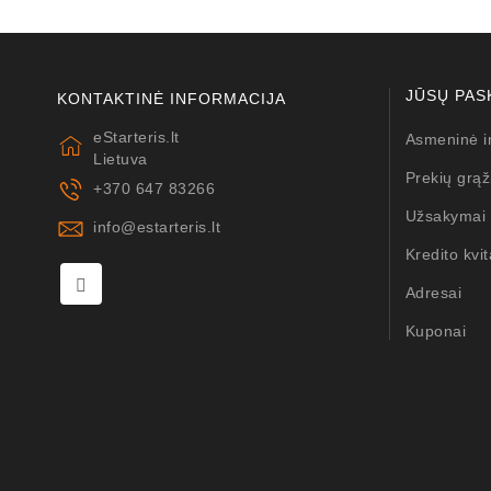
JŪSŲ PAS
KONTAKTINĖ INFORMACIJA
eStarteris.lt
Asmeninė i
Lietuva
Prekių grąž
+370 647 83266
Užsakymai
info@estarteris.lt
Kredito kvit
Adresai
Kuponai