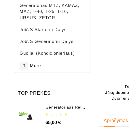
Generatoriai: MTZ, KAMAZ,
MAZ, T-40, T-25, T-16,
URSUS, ZETOR
Job\'s Starterių Dalys
Job\'s Generatorių Dalys
Guoliai (kondicionieriaus)
More
D
Jūsų duomen
TOP PREKĖS
Duomenų
Generatoriaus Rėlė -
/ 599101 ( VALEO )
Aprašymas
65,00 €