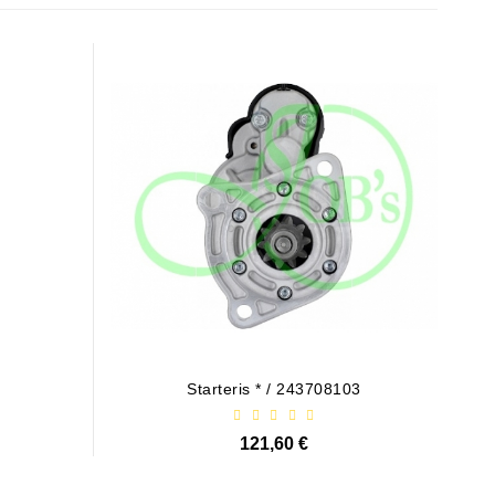
Starteris * / 243708103
121,60 €