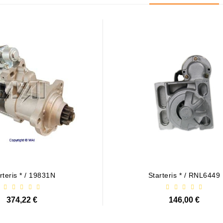
rteris * / 19831N
Starteris * / RNL6449
374,22 €
146,00 €