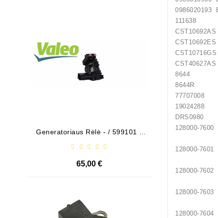
09860201
Išparduota
111638
CST10
CST10
CST10
CST40
8644 
8644R
77707
1902428
DRS098
12800
Generatoriaus Rėlė - / 599101 (
Bendeks
VALEO )
12800
65,00 €
12800
12800
Išparduota
12800