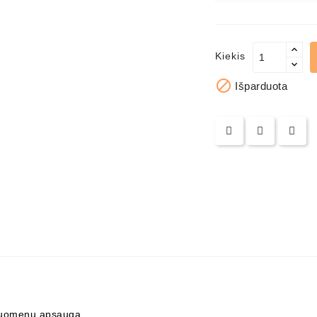
Kiekis

Išparduota
uomenų apsauga