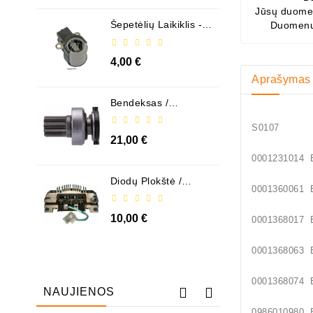
Jūsų duomen
Šepetėlių Laikiklis - /
Duomenų
ABH6004
4,00 €
Aprašymas
Bendeksas /
1006209661
S01
21,00 €
00012310
Diodų Plokštė /
00013600
131505
10,00 €
00013680
00013680
00013680
NAUJIENOS
09860109