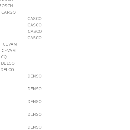
93 BOSCH
 CARGO
692AS CASCO
692ES CASCO
716GS CASCO
627AS CASCO
CEVAM
 CEVAM
008 CQ
8 DELCO
0 DELCO
0-7600 DENSO
as / 1006209661
0-7601 DENSO
21,00 €
0-7602 DENSO
0-7603 DENSO
0-7604 DENSO