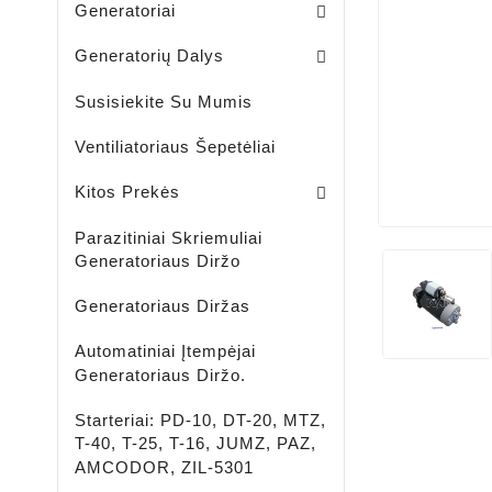
Generatoriai
Skriemuliai / Generatoria
Skriemuliai / Generatoriaus Sankabiniai
Komplektai / Rėlė Reg. + Diodų Plokštė
Šepetėlių Laikikliai / Generatoriaus
Guoliavietės / Generatoriaus
Generatorių Dalys
Susisiekite Su Mumis
Ventiliatoriaus Šepetėliai
Lengvujų - Krovininių Automobilių - Žemės Ūkio Ir Spec Techikai - LED Žibintai
LED ĮKRAUNAMI - ŠVIESTUVAI - PROŽEKTORIAI - ŽIBINTUVĖLIAI
Aušinimo Skystis-Antifrizas
Kitos Prekės
Parazitiniai Skriemuliai
Generatoriaus Diržo
Generatoriaus Diržas
Automatiniai Įtempėjai
Generatoriaus Diržo.
Starteriai: PD-10, DT-20, MTZ,
T-40, T-25, T-16, JUMZ, PAZ,
AMCODOR, ZIL-5301