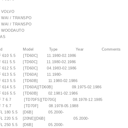
6 VOLVO
 WAI / TRANSPO
 WAI / TRANSPO
 WOODAUTO
AS
Brand Model Type Year Comments
610 5.5 [TD60C] 11.1980-02.1986
611 5.5 [TD60C] 11.1980-02.1986
612 5.5 [TD60C] 04.1983-02.1986
613 5.5 [TD60A] 11.1980-
613 5.5 [TD60B] 11.1980-02.1986
 614 5.5 [TD60A][TD60B] 09.1975-02.1986
616 5.5 [TD60B] 02.1981-02.1986
 7 6.7 [TD70FS][TD70G] 08.1978-12.1985
 7 6.7 [TD70F] 08.1978-05.1988
 180 5.5 [D6B] 05.2000-
L 220 5.5 [20NE][D6B] 05.2000-
 250 5.5 [D6B] 05.2000-