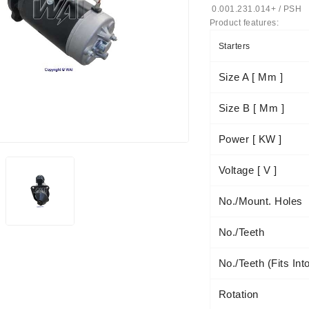
0.001.231.014+ / PSH
Product features:
us Paprasti
Starters
Size A [ Mm ]
Size B [ Mm ]
Power [ KW ]
Voltage [ V ]
No./mount. Holes
No./teeth
No./teeth (fits Int
Rotation