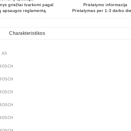
ys griežtai tvarkomi pagal
Pristatymo informacija
 apsaugos reglamentą.
Pristatymas per 1-3 darbo di
Charakteristikos
07 AS
14 BOSCH
61 BOSCH
17 BOSCH
63 BOSCH
74 BOSCH
80 BOSCH