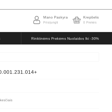
Mano Paskyra
Krepšelis
Prisijungti
0
Prekės
S
Rinktinėms Prekėms Nuolaidos Iki -30%
0.001.231.014+
kesčiais