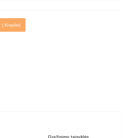
Į Krepšelį
Grąžinimo taisyklės