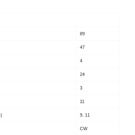
89
47
4
24
3
11
o)
9. 11
CW