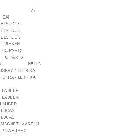
121106 EAA
5 EAI
ELSTOCK
ELSTOCK
ELSTOCK
 FRIESEN
C PARTS
C PARTS
lokštė / 131505
139-001 HELLA
7 ISKRA / LETRIKA
10,00 €
ISKRA / LETRIKA
 LAUBER
 LAUBER
M LAUBER
5 LUCAS
5 LUCAS
8 MAGNETI MARELLI
31 POWERMAX