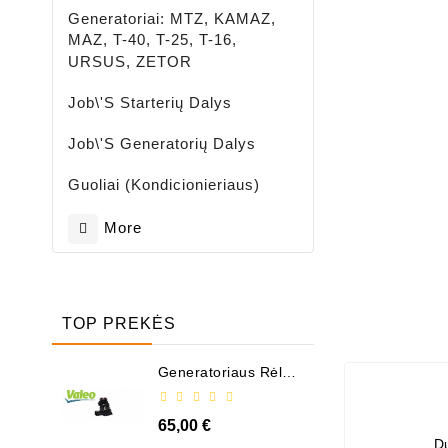
Generatoriai: MTZ, KAMAZ,
MAZ, T-40, T-25, T-16,
URSUS, ZETOR
Job\'s Starterių Dalys
Job\'s Generatorių Dalys
Guoliai (kondicionieriaus)
More
TOP PREKĖS
Generatoriaus Rėlė -
/ 599101 ( VALEO )
65,00 €
D