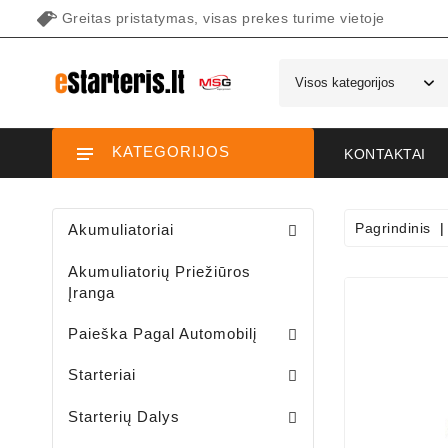
Greitas pristatymas, visas prekes turime vietoje
KATEGORIJOS
KONTAKTAI
Pagrindinis
Akumuliatoriai
Akumuliatorių Priežiūros
Įranga
Paieška Pagal Automobilį
Starteriai Motociklams / Sniego / Keturačių / Motorolerių
Starteriai Vandens Technikai
Sodo Traktoriukų Starteriai
Starteriai
Šepetėlių Laikikliai /starterio/
Starterių Priekiniai Dangteliai
Elektromagnetų Plunžeriai
Elektromagnetų Dangteliai
Starterių Galiniai Dangteliai
Starterių Dalys
Sodo Traktoriukų Generatoriai