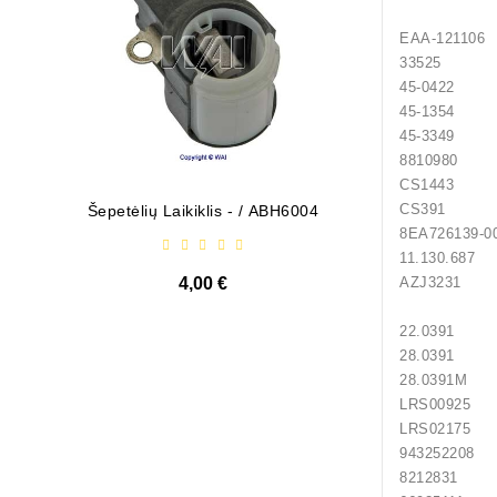
EAA-
3352
45-0422 
45-1354 
45-3349 
8810980
CS1443 H
CS391 H
Šepetėlių Laikiklis - / ABH6004
Diodų P
8EA726
11.130.68
4,00 €
AZJ3231 
22.0391
28.0391
28.0391
LRS0092
LRS0217
94325220
82128