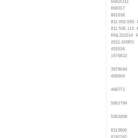
669251
85831
86103
811.002
811.505
RNL2310
2011
455536
167682
397804
465604
466772
500178
500300
811386
819226