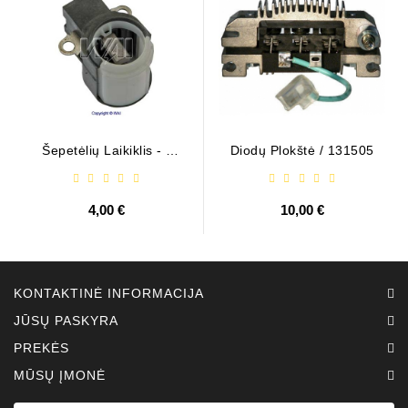
Šepetėlių Laikiklis - /
Diodų Plokštė / 131505
ABH6004
4,00 €
10,00 €
KONTAKTINĖ INFORMACIJA
JŪSŲ PASKYRA
PREKĖS
MŪSŲ ĮMONĖ