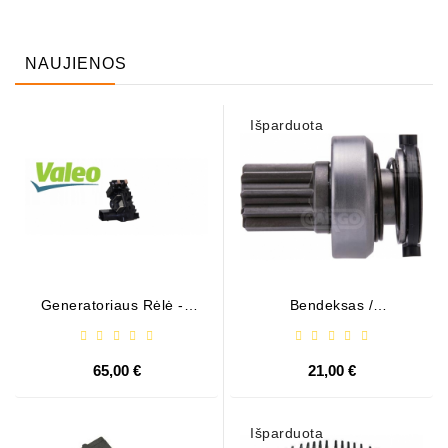
NAUJIENOS
Išparduota
Generatoriaus Rėlė - /
Bendeksas /
599101 ( VALEO )
1006209661
65,00 €
21,00 €
Išparduota