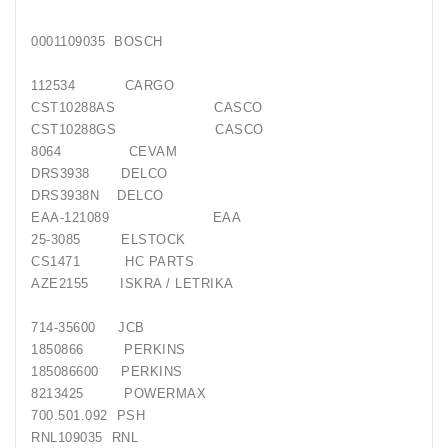
Generatorių
0001109035 BOSCH
Remontas
112534 CARGO
Starterių
CST10288AS CASCO
Remontas
CST10288GS CASCO
8064 CEVAM
DRS3938 DELCO
DRS3938N DELCO
EAA-121089 EAA
25-3085 ELSTOCK
CS1471 HC PARTS
AZE2155 ISKRA / LETRIKA
714-35600 JCB
1850866 PERKINS
185086600 PERKINS
8213425 POWERMAX
700.501.092 PSH
RNL109035 RNL