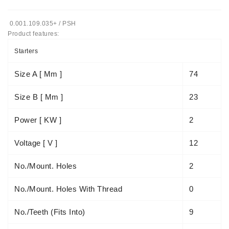
Automatiniai
0.001.109.035+ / PSH
Įtempėjai
Product features:
Generatoriaus
Diržo.
Starters
Starteriai:
Size A [ Mm ]
74
PD-
10,
Size B [ Mm ]
23
DT-
20,
Power [ KW ]
2
MTZ,
T-
Voltage [ V ]
12
40,
T-
No./mount. Holes
2
25,
T-
No./mount. Holes With Thread
0
16,
JUMZ,
PAZ,
No./teeth (fits Into)
9
AMCODOR,