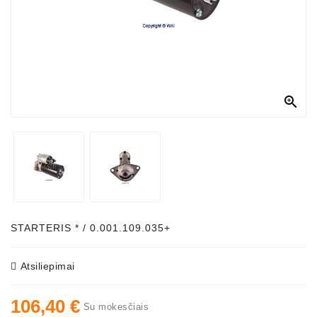
Generatorių
Dalys
Susisiekite
Su
Mumis

Ventiliatoriaus
Šepetėliai
Kitos
Prekės
Parazitiniai
Skriemuliai
STARTERIS * / 0.001.109.035+
Generatoriaus
Diržo
Atsiliepimai
Generatoriaus
106,40 €
Diržas
Su mokesčiais