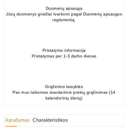
Generatorių
Duomenų apsauga
Dalys
Jūsų duomenys griežtai tvarkomi pagal Duomenų apsaugos
reglamentą.
Guoliai
(kondicionieriaus)
DC
Varikliai
Pristatymo informacija
Pristatymas per 1-3 darbo dienas
DC
Hidrovariklių
Paleidimo
Rėlės
Grąžinimo taisyklės
Pas mus taikomas standartinis prekių grąžinimas (14
Plastikinis
kalendorinių dienų)
Spaustukas
(kniedė)
Diagnostikos
Aprašymas
Charakteristikos
Įranga