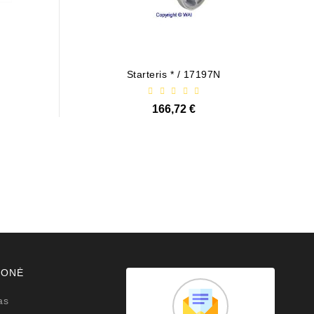
Starteris * / 17197N
166,72 €
MONĖ
as