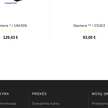
rteris * / 18433N
Starteris ** / CS322
126,43 €
93,00 €
lokštė / 131505
10,00 €
KYRA
PREKĖS
MŪSŲ Į
nformacija
Sumažinta kaina
Pristatym