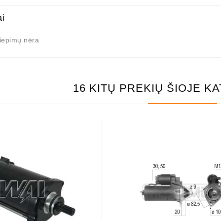
ai
liepimų nėra
16 KITŲ PREKIŲ ŠIOJE K
as / 1006209661
21,00 €