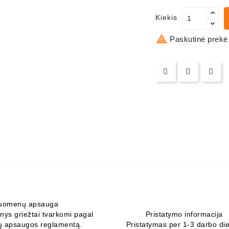
Kiekis

Paskutinė prekė
uomenų apsauga
ys griežtai tvarkomi pagal
Pristatymo informacija
 apsaugos reglamentą.
Pristatymas per 1-3 darbo di