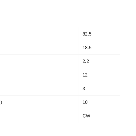
82.5
18.5
2.2
12
3
o)
10
CW