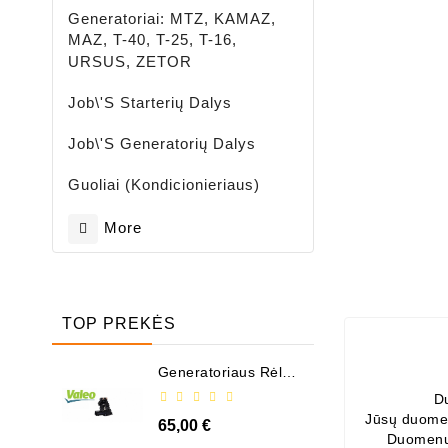
Generatoriai: MTZ, KAMAZ,
MAZ, T-40, T-25, T-16,
URSUS, ZETOR
Job\'s Starterių Dalys
Job\'s Generatorių Dalys
Guoliai (kondicionieriaus)
More
TOP PREKĖS
Generatoriaus Rėlė -
/ 599101 ( VALEO )
D
Jūsų duomen
65,00 €
Duomenų