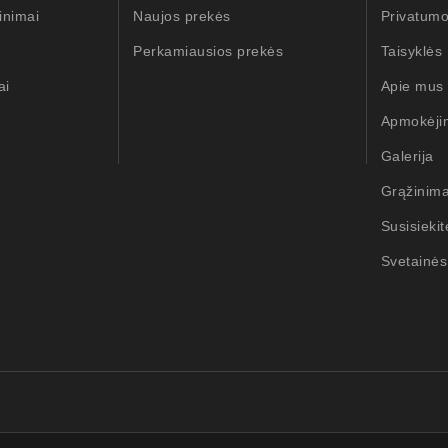
inimai
Naujos prekės
Privatumo
Perkamiausios prekės
Taisyklės
ai
Apie mus
Apmokėji
Galerija
Grąžinim
Susisieki
Svetainės