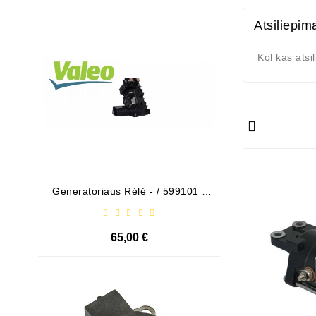
Išparduota
Atsiliepim
Kol kas atsi
Generatoriaus Rėlė - / 599101 (
Bendeks
VALEO )
65,00 €
Išparduota