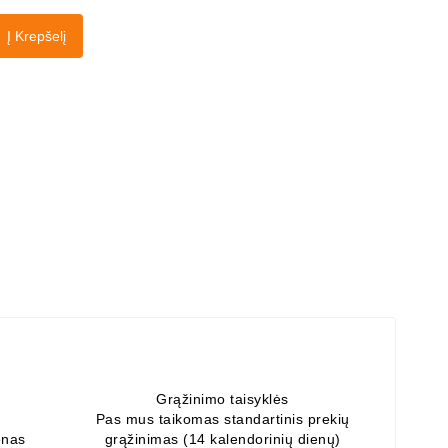
Į Krepšelį
Grąžinimo taisyklės
Pas mus taikomas standartinis prekių
enas
grąžinimas (14 kalendorinių dienų)