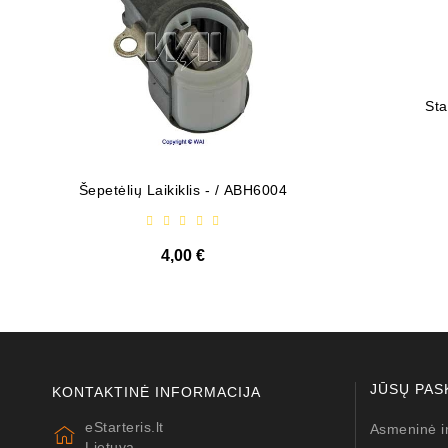
Sta
Šepetėlių Laikiklis - / ABH6004
Diodų P
4,00 €
JŪSŲ PAS
KONTAKTINĖ INFORMACIJA
eStarteris.lt
Asmeninė i
Lietuva