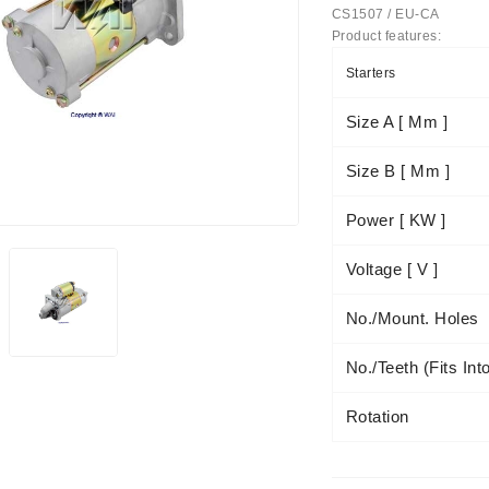
CS1507 / EU-CA
Product features:
us Paprasti
Starters
Size A [ Mm ]
Size B [ Mm ]
Power [ KW ]
Voltage [ V ]
No./mount. Holes
No./teeth (fits Int
Rotation