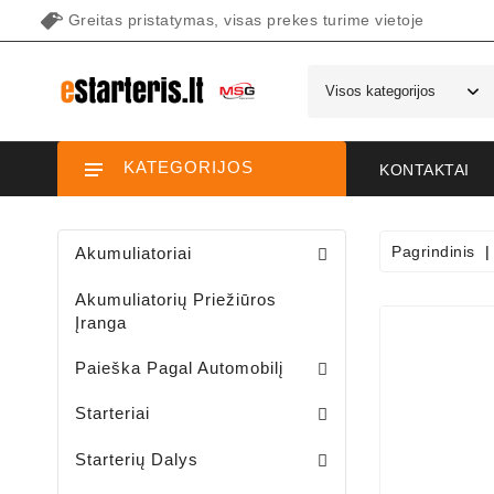
Greitas pristatymas, visas prekes turime vietoje
KATEGORIJOS
KONTAKTAI
Pagrindinis
Akumuliatoriai
Akumuliatorių Priežiūros
Įranga
Paieška Pagal Automobilį
Starteriai Motociklams / Sniego / Keturačių / Motorolerių
Starteriai Vandens Technikai
Sodo Traktoriukų Starteriai
Starteriai
Šepetėlių Laikikliai /starterio/
Starterių Priekiniai Dangteliai
Elektromagnetų Plunžeriai
Elektromagnetų Dangteliai
Starterių Galiniai Dangteliai
Starterių Dalys
Sodo Traktoriukų Generatoriai