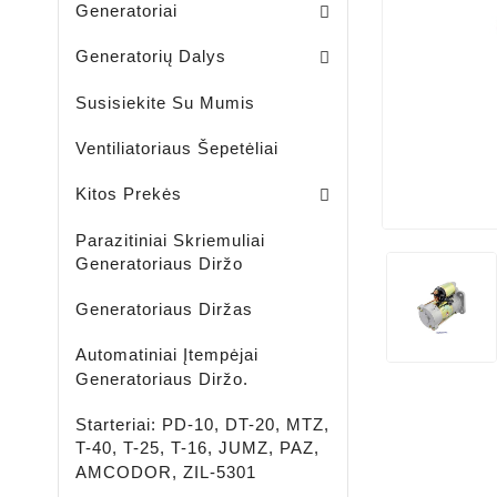
Generatoriai
Skriemuliai / Generatoria
Skriemuliai / Generatoriaus Sankabiniai
Komplektai / Rėlė Reg. + Diodų Plokštė
Šepetėlių Laikikliai / Generatoriaus
Guoliavietės / Generatoriaus
Generatorių Dalys
Susisiekite Su Mumis
Ventiliatoriaus Šepetėliai
Lengvujų - Krovininių Automobilių - Žemės Ūkio Ir Spec Techikai - LED Žibintai
LED ĮKRAUNAMI - ŠVIESTUVAI - PROŽEKTORIAI - ŽIBINTUVĖLIAI
Aušinimo Skystis-Antifrizas
Kitos Prekės
Parazitiniai Skriemuliai
Generatoriaus Diržo
Generatoriaus Diržas
Automatiniai Įtempėjai
Generatoriaus Diržo.
Starteriai: PD-10, DT-20, MTZ,
T-40, T-25, T-16, JUMZ, PAZ,
AMCODOR, ZIL-5301