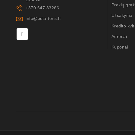
Prekių grąž
+370 647 83266
Užsakymai
info@estarteris.lt
Kredito kvit
Adresai
Kuponai