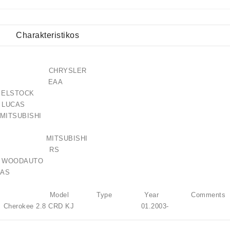
Charakteristikos
1579AB CHRYSLER
121257 EAA
ELSTOCK
6 LUCAS
72 MITSUBISHI
372ZC MITSUBISHI
-031RS RS
 WOODAUTO
AS
Brand Model Type Year Comments
herokee 2.8 CRD KJ 01.2003-