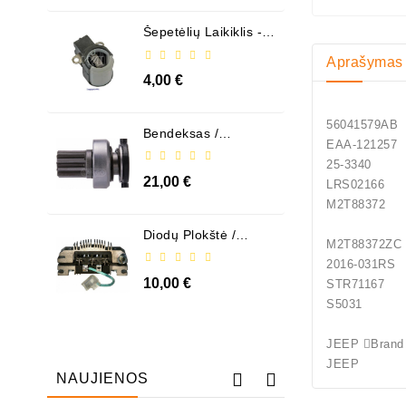
Šepetėlių Laikiklis - /
ABH6004
Aprašymas
4,00 €
5604
Bendeksas /
EAA-
1006209661
25-3340 
21,00 €
LRS0216
M2T883
Diodų Plokštė /
M2T88
131505
2016
10,00 €
STR71167
S5031 
JEEP 
JEEP C
NAUJIENOS