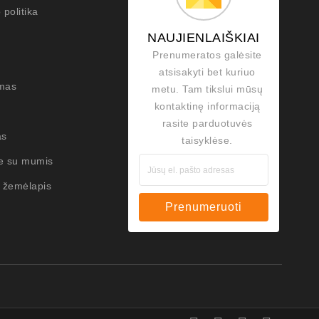
 politika
NAUJIENLAIŠKIAI
Prenumeratos galėsite
atsisakyti bet kuriuo
mas
metu. Tam tikslui mūsų
kontaktinę informaciją
rasite parduotuvės
as
taisyklėse.
te su mumis
 žemėlapis
Prenumeruoti