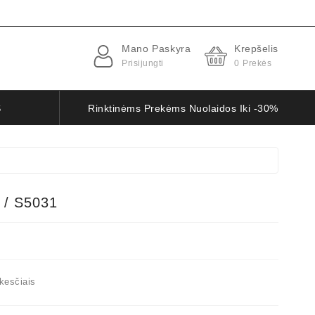
Mano Paskyra
Krepšelis
Prisijungti
0
Prekės
S
Rinktinėms Prekėms Nuolaidos Iki -30%
 / S5031
kesčiais