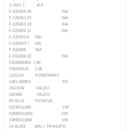
3.3541.1 IKA
Generatorių
F-225653.06 INA
Remontas
F-225653.07 INA
F-225653.10 INA
Starterių
F-225653.11 INA
Remontas
F-225653.6 INA
F-225653.7 INA
F-532699 INA
F-552699.02 INA
5350005000 LUK
535000510 LUK
1116134 POWERMAX
1081-009RS RS
2547439 VALEO
593490 VALEO
85-42-11 VISNOVA
022903119B VW
028903119AC VW
038903119M VW
24-91256 WAI / TRANSPO