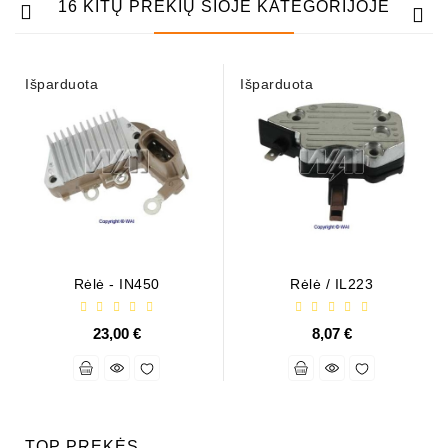
16 KITŲ PREKIŲ ŠIOJE KATEGORIJOJE
Išparduota
Išparduota
Rėlė - IN450
Rėlė / IL223
23,00 €
8,07 €
TOP PREKĖS