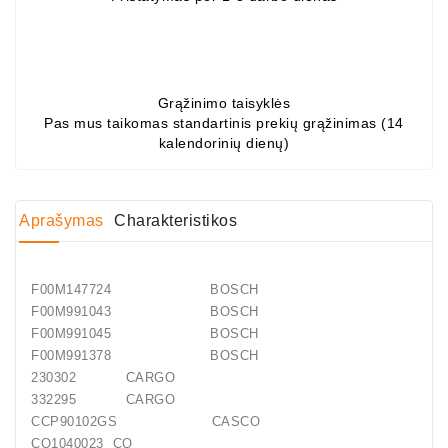
Generatorių
Dalys
Guoliai
Grąžinimo taisyklės
(kondicionieriaus)
Pas mus taikomas standartinis prekių grąžinimas (14
kalendorinių dienų)
DC
Varikliai
DC
Aprašymas
Charakteristikos
Hidrovariklių
Paleidimo
Rėlės
F00M147724 BOSCH
F00M991043 BOSCH
Plastikinis
F00M991045 BOSCH
Spaustukas
F00M991378 BOSCH
(kniedė)
230302 CARGO
332295 CARGO
Diagnostikos
CCP90102GS CASCO
Įranga
CQ1040023 CQ