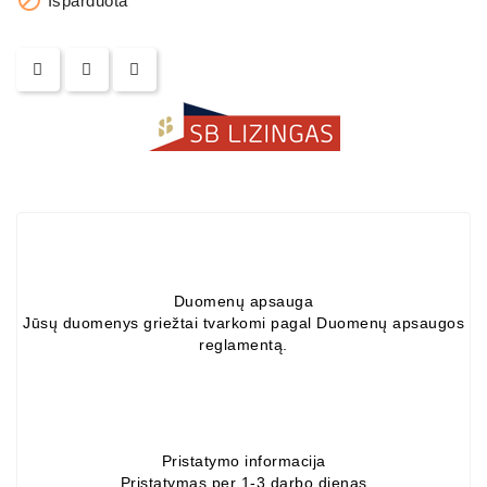
Išparduota
ZIL-
5301
Generatoriai:
MTZ,
KAMAZ,
MAZ,
T-
40,
T-
25,
T-
16,
Duomenų apsauga
URSUS,
Jūsų duomenys griežtai tvarkomi pagal Duomenų apsaugos
ZETOR
reglamentą.
Job\'s
Starterių
Dalys
Pristatymo informacija
Job\'s
Pristatymas per 1-3 darbo dienas