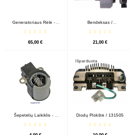
Generatoriaus Rėlė - /
Bendeksas /
599101 ( VALEO )
1006209661
65,00 €
21,00 €
Išparduota
Šepetėlių Laikiklis - /
Diodų Plokštė / 131505
ABH6004
4,00 €
10,00 €