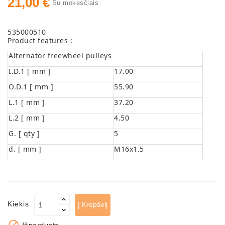
21,00 €
Su mokesčiais
Automatiniai
Įtempėjai
535000510
Generatoriaus
Product features :
Diržo.
Alternator freewheel pulleys
Starteriai:
I.D.1 [ mm ]
17.00
PD-
O.D.1 [ mm ]
55.90
10,
DT-
L.1 [ mm ]
37.20
20,
L.2 [ mm ]
4.50
MTZ,
G. [ qty ]
5
T-
40,
d. [ mm ]
M16x1.5
T-
25,
T-
16,
JUMZ,
Kiekis
Į Krepšelį
PAZ,
AMCODOR,
