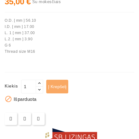
35,00 €
Su mokesčiais
Automatiniai
Įtempėjai
O.D. [ mm ] 56.10
Generatoriaus
I.D. [ mm ] 17.00
Diržo.
L. 1 [ mm ] 37.00
L.2. [ mm ] 3.90
Starteriai:
G 6
PD-
Thread size M16
10,
DT-
20,
MTZ,
T-
Kiekis
Į Krepšelį
40,
T-

Išparduota
25,
T-
16,
JUMZ,
PAZ,
AMCODOR,