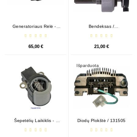
Generatoriaus Rėlė - /
Bendeksas /
599101 ( VALEO )
1006209661
65,00 €
21,00 €
Išparduota
Šepetėlių Laikiklis - /
Diodų Plokštė / 131505
ABH6004