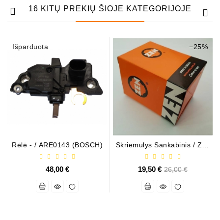
16 KITŲ PREKIŲ ŠIOJE KATEGORIJOJE
Išparduota
−25%
Rėlė - / ARE0143 (BOSCH)
Skriemulys Sankabinis / ZN-
5393
48,00 €
19,50 €
Bazinė
26,00 €
kaina