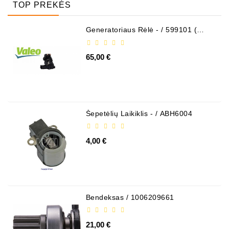
TOP PREKĖS
Generatoriaus Rėlė - / 599101 (
VALEO )
65,00 €
Šepetėlių Laikiklis - / ABH6004
4,00 €
Bendeksas / 1006209661
21,00 €