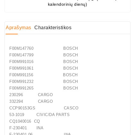
kalendorinių dienų)
Generatorių
Dalys
Guoliai
Aprašymas
Charakteristikos
(kondicionieriaus)
DC
F00M147760 BOSCH
Varikliai
F00M147799 BOSCH
F00M991016 BOSCH
DC
F00M991061 BOSCH
Hidrovariklių
F00M991156 BOSCH
Paleidimo
F00M991232 BOSCH
Rėlės
F00M991265 BOSCH
230296 CARGO
Plastikinis
332294 CARGO
Spaustukas
CCP90153GS CASCO
(kniedė)
53-1019 CIVIC/DA PARTS
CQ1040016 CQ
Diagnostikos
F-230401 INA
Įranga
F-230401.06 INA