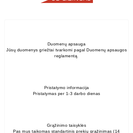
ZIL-
5301
Generatoriai:
MTZ,
KAMAZ,
MAZ,
Duomenų apsauga
T-
Jūsų duomenys griežtai tvarkomi pagal Duomenų apsaugos
40,
reglamentą.
T-
25,
T-
16,
URSUS,
Pristatymo informacija
ZETOR
Pristatymas per 1-3 darbo dienas
Job\'s
Starterių
Dalys
Grąžinimo taisyklės
Pas mus taikomas standartinis prekių grąžinimas (14
Job\'s