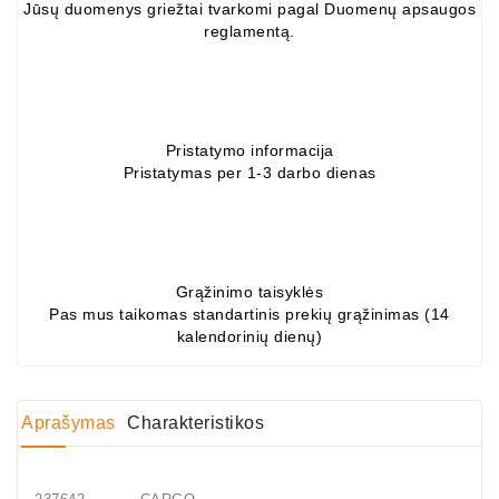
Jūsų duomenys griežtai tvarkomi pagal Duomenų apsaugos
ZIL-
reglamentą.
5301
Generatoriai:
MTZ,
KAMAZ,
Pristatymo informacija
MAZ,
Pristatymas per 1-3 darbo dienas
T-
40,
T-
25,
T-
Grąžinimo taisyklės
16,
Pas mus taikomas standartinis prekių grąžinimas (14
URSUS,
kalendorinių dienų)
ZETOR
Job\'s
Starterių
Aprašymas
Charakteristikos
Dalys
Job\'s