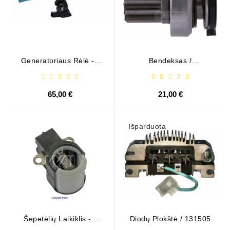
Generatoriaus Rėlė - /
Bendeksas /
599101 ( VALEO )
1006209661
65,00 €
21,00 €
Išparduota
Šepetėlių Laikiklis - /
Diodų Plokštė / 131505
ABH6004