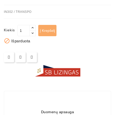
Automatiniai
IN302 / TRANSPO
Įtempėjai
Generatoriaus
Diržo.
Kiekis
Į Krepšelį
Starteriai:

PD-
Išparduota
10,
DT-
20,
MTZ,
T-
40,
T-
25,
T-
16,
JUMZ,
PAZ,
AMCODOR,
Duomenų apsauga