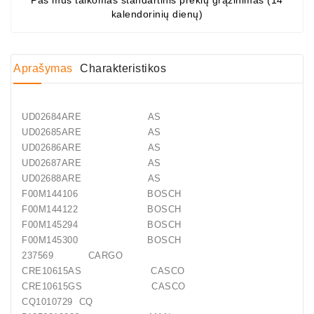
Pas mus taikomas standartinis prekių grąžinimas (14
Generatorių
kalendorinių dienų)
Dalys
Guoliai
Aprašymas
Charakteristikos
(kondicionieriaus)
DC
UD02684ARE AS
Varikliai
UD02685ARE AS
UD02686ARE AS
DC
UD02687ARE AS
Hidrovariklių
UD02688ARE AS
Paleidimo
F00M144106 BOSCH
Rėlės
F00M144122 BOSCH
F00M145294 BOSCH
Plastikinis
F00M145300 BOSCH
Spaustukas
237569 CARGO
(kniedė)
CRE10615AS CASCO
CRE10615GS CASCO
Diagnostikos
CQ1010729 CQ
Įranga