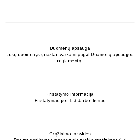
ZIL-
5301
Generatoriai:
MTZ,
KAMAZ,
MAZ,
Duomenų apsauga
T-
Jūsų duomenys griežtai tvarkomi pagal Duomenų apsaugos
40,
reglamentą.
T-
25,
T-
16,
URSUS,
Pristatymo informacija
ZETOR
Pristatymas per 1-3 darbo dienas
Job\'s
Starterių
Dalys
Grąžinimo taisyklės
Job\'s