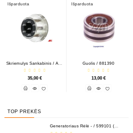
Išparduota
Išparduota
Skriemulys Sankabinis / AR-
Guolis / 881390
353161
35,00 €
13,00 €
TOP PREKĖS
Generatoriaus Rėlė - / 599101 (
VALEO )