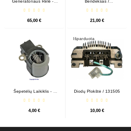
Generatoriaus Rėlė - /
Bendeksas /
599101 ( VALEO )
1006209661
65,00 €
21,00 €
Išparduota
Šepetėlių Laikiklis - /
Diodų Plokštė / 131505
ABH6004
4,00 €
10,00 €