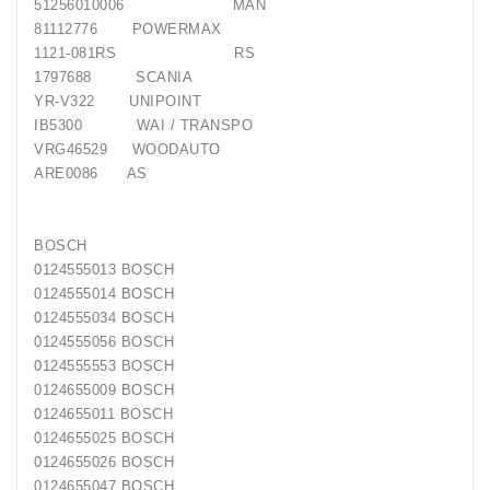
51256010006 MAN
81112776 POWERMAX
Generatorių
1121-081RS RS
Remontas
1797688 SCANIA
YR-V322 UNIPOINT
Starterių
IB5300 WAI / TRANSPO
Remontas
VRG46529 WOODAUTO
ARE0086 AS
BOSCH
0124555013 BOSCH
0124555014 BOSCH
0124555034 BOSCH
0124555056 BOSCH
0124555553 BOSCH
0124655009 BOSCH
0124655011 BOSCH
0124655025 BOSCH
0124655026 BOSCH
0124655047 BOSCH