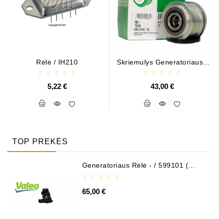
Rėlė / IH210
Skriemulys Generatoriaus /
F-568861 INA
5,22 €
43,00 €
TOP PREKĖS
Generatoriaus Rėlė - / 599101 (
VALEO )
65,00 €