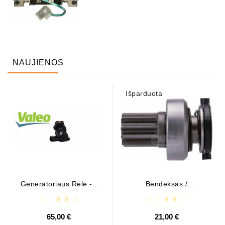
NAUJIENOS
Išparduota
Generatoriaus Rėlė - /
Bendeksas /
599101 ( VALEO )
1006209661
65,00 €
21,00 €