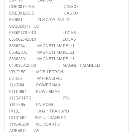
230790 CARGO
Generatorių
CRE30110AS CASCO
Dalys
CRE30110GS CASCO
650631 CIVIC/DA PARTS
Guoliai
CQ1010347 CQ
(kondicionieriaus)
083627781010 LUCAS
085562541010 LUCAS
DC
85562541 MAGNETI MARELLI
Varikliai
85562801 MAGNETI MARELLI
85582601 MAGNETI MARELLI
DC
940016012300 MAGNETI MARELLI
Hidrovariklių
VR-F156 MOBILETRON
Paleidimo
58-120 PAN PACIFIC
Rėlės
1110884 POWERMAX
81110884 POWERMAX
Plastikinis
1125-011RS RS
Spaustukas
YR-3885 UNIPOINT
(kniedė)
IX131 WAI / TRANSPO
IX131HD WAI / TRANSPO
Diagnostikos
VRG46230 WOODAUTO
Įranga
ARE4011 AS