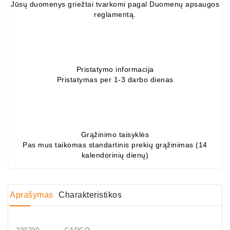
Jūsų duomenys griežtai tvarkomi pagal Duomenų apsaugos
ZIL-
reglamentą.
5301
Generatoriai:
MTZ,
KAMAZ,
Pristatymo informacija
MAZ,
Pristatymas per 1-3 darbo dienas
T-
40,
T-
25,
T-
Grąžinimo taisyklės
16,
Pas mus taikomas standartinis prekių grąžinimas (14
URSUS,
kalendorinių dienų)
ZETOR
Job\'s
Starterių
Aprašymas
Charakteristikos
Dalys
Job\'s