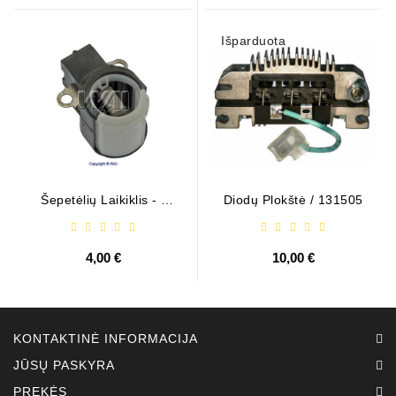
Išparduota
Šepetėlių Laikiklis - /
Diodų Plokštė / 131505
ABH6004
4,00 €
10,00 €
KONTAKTINĖ INFORMACIJA
JŪSŲ PASKYRA
PREKĖS