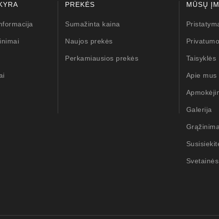
KYRA
PREKĖS
MŪSŲ Į
nformacija
Sumažinta kaina
Pristatym
inimai
Naujos prekės
Privatumo
Perkamiausios prekės
Taisyklės
ai
Apie mus
Apmokėji
Galerija
Grąžinim
Susisieki
Svetainės