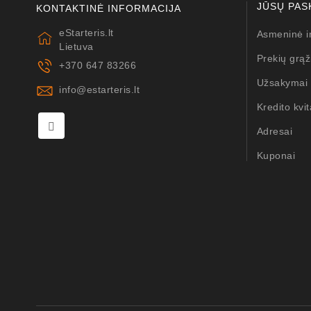
JŪSŲ PAS
KONTAKTINĖ INFORMACIJA
eStarteris.lt
Asmeninė i
Lietuva
Prekių grąž
+370 647 83266
Užsakymai
info@estarteris.lt
Kredito kvit
Adresai
Kuponai