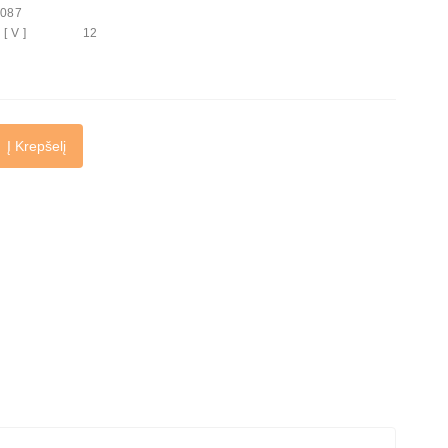
ARE0087
ltage [ V ] 12
Į Krepšelį