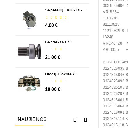
003154
Šepetėlių Laikiklis - /
VR-B26
ABH6004
11105
811105
4,00 €
1121-0
IB248 
Bendeksas /
VRG46428 
1006209661
ARE0087 
21,00 €
BOSCH Refe
0124325039
Diodų Plokštė /
0124325046
131505
0124325093
0124325105
10,00 €
0124325202
0124515061
0124515064
0124515091
0124515114 
NAUJIENOS
0124515118 