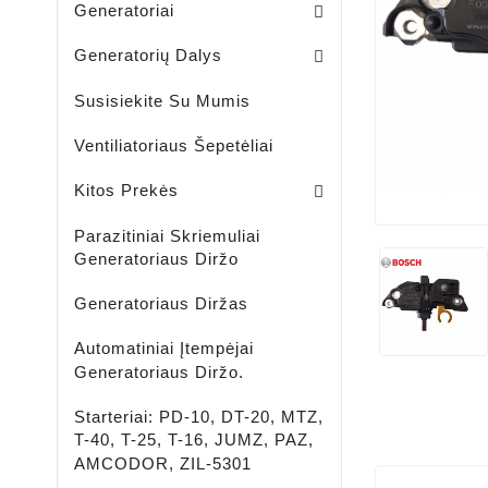
Generatoriai
Skriemuliai / Generatoria
Skriemuliai / Generatoriaus Sankabiniai
Komplektai / Rėlė Reg. + Diodų Plokštė
Šepetėlių Laikikliai / Generatoriaus
Guoliavietės / Generatoriaus
Generatorių Dalys
Susisiekite Su Mumis
Ventiliatoriaus Šepetėliai
Lengvujų - Krovininių Automobilių - Žemės Ūkio Ir Spec Techikai - LED Žibintai
LED ĮKRAUNAMI - ŠVIESTUVAI - PROŽEKTORIAI - ŽIBINTUVĖLIAI
Aušinimo Skystis-Antifrizas
Kitos Prekės
Parazitiniai Skriemuliai
Generatoriaus Diržo
Generatoriaus Diržas
Automatiniai Įtempėjai
Generatoriaus Diržo.
Starteriai: PD-10, DT-20, MTZ,
T-40, T-25, T-16, JUMZ, PAZ,
AMCODOR, ZIL-5301