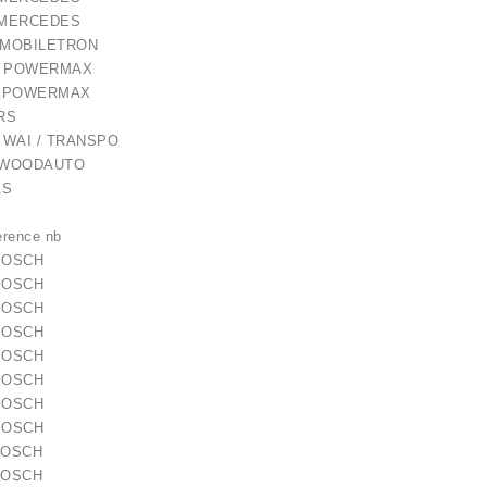
5606 MERCEDES
4 MOBILETRON
18 POWERMAX
18 POWERMAX
82RS RS
WAI / TRANSPO
WOODAUTO
AS
rence nb
 BOSCH
 BOSCH
 BOSCH
 BOSCH
 BOSCH
 BOSCH
 BOSCH
 BOSCH
BOSCH
BOSCH