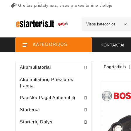
Greitas pristatymas, visas prekes turime vietoje
KATEGORIJOS
KONTAKTAI
Pagrindinis
Akumuliatoriai
Akumuliatorių Priežiūros
Įranga
Paieška Pagal Automobilį
Starteriai Motociklams / Sniego / Keturačių / Motorolerių
Starteriai Vandens Technikai
Sodo Traktoriukų Starteriai
Starteriai
Šepetėlių Laikikliai /starterio/
Starterių Priekiniai Dangteliai
Elektromagnetų Plunžeriai
Elektromagnetų Dangteliai
Starterių Galiniai Dangteliai
Starterių Dalys
Sodo Traktoriukų Generatoriai