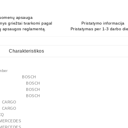
uomenų apsauga
ys griežtai tvarkomi pagal
Pristatymo informacija
 apsaugos reglamentą.
Pristatymas per 1-3 darbo di
Charakteristikos
umber
42906 BOSCH
44139 BOSCH
45248 BOSCH
45358 BOSCH
 CARGO
 CARGO
026 CQ
2806 MERCEDES
5506 MERCEDES