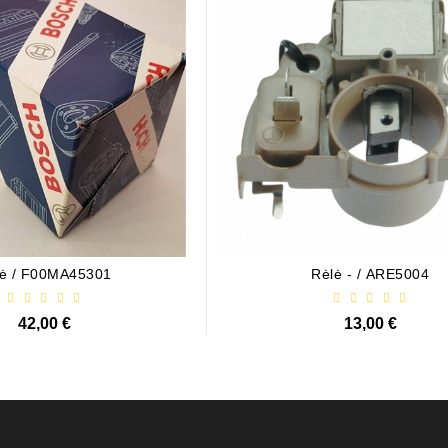
lokštė / 131505
10,00 €
lė / F00MA45301
Rėlė - / ARE5004
42,00 €
13,00 €