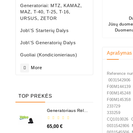
Generatoriai: MTZ, KAMAZ,
MAZ, T-40, T-25, T-16,
URSUS, ZETOR
D
Jūsų duomen
Duomenų
Job\'s Starterių Dalys
Job\'s Generatorių Dalys
Aprašymas
Guoliai (kondicionieriaus)
More
Reference n
00315
F00M1
F00M1
TOP PREKĖS
F00M1
233729
Generatoriaus Rėlė -
333259
/ 599101 ( VALEO )
CQ1010
003154
65,00 €
003154