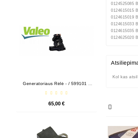
0124525085
Išparduota
0124615015
0124615019
0124615033
0124615035
0124625020
Atsiliepim
Kol kas atsi
Generatoriaus Rėlė - / 599101 (
Bendeks
VALEO )
65,00 €
Išparduota