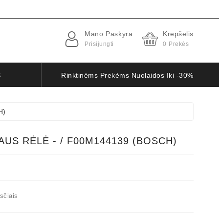
Mano Paskyra
Krepšelis
Prisijungti
0
Prekės
S
Rinktinėms Prekėms Nuolaidos Iki -30%
H)
US RĖLĖ - / F00M144139 (BOSCH)
sčiais