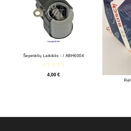
Šepetėlių Laikiklis - / ABH6004
Diodų P
4,00 €
Rė