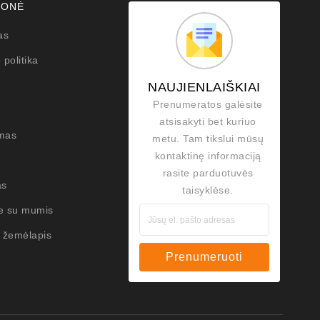
MONĖ
as
 politika
NAUJIENLAIŠKIAI
Prenumeratos galėsite
atsisakyti bet kuriuo
mas
metu. Tam tikslui mūsų
kontaktinę informaciją
rasite parduotuvės
as
taisyklėse.
te su mumis
 žemėlapis
Prenumeruoti