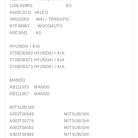
1106-039RS RS
Generatorių
A600C0211 VALEO
Remontas
IMR10050 WAI / TRANSPO
RTF49883 WOODAUTO
Starterių
ARC5041 AS
Remontas
HYUNDAI / KIA
3730035560 HYUNDAI / KIA
3730035571 HYUNDAI / KIA
3730035573 HYUNDAI / KIA
MANDO
AB111033 MANDO
AB111057 MANDO
MITSUBISHI
A003T00599 MITSUBISHI
A003T03778 MITSUBISHI
A003T04582 MITSUBISHI
A003T04999 MITSUBISHI