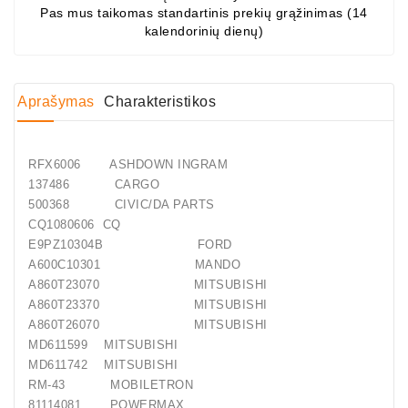
Pas mus taikomas standartinis prekių grąžinimas (14
Generatorių
kalendorinių dienų)
Dalys
Guoliai
(kondicionieriaus)
Aprašymas
Charakteristikos
DC
Varikliai
RFX6006 ASHDOWN INGRAM
137486 CARGO
DC
500368 CIVIC/DA PARTS
Hidrovariklių
CQ1080606 CQ
Paleidimo
E9PZ10304B FORD
Rėlės
A600C10301 MANDO
A860T23070 MITSUBISHI
Plastikinis
A860T23370 MITSUBISHI
Spaustukas
A860T26070 MITSUBISHI
(kniedė)
MD611599 MITSUBISHI
MD611742 MITSUBISHI
Diagnostikos
RM-43 MOBILETRON
Įranga
81114081 POWERMAX