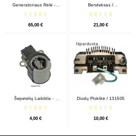
Generatoriaus Rėlė - /
Bendeksas /
599101 ( VALEO )
1006209661
65,00 €
21,00 €
Išparduota
Šepetėlių Laikiklis - /
Diodų Plokštė / 131505
ABH6004
4,00 €
10,00 €