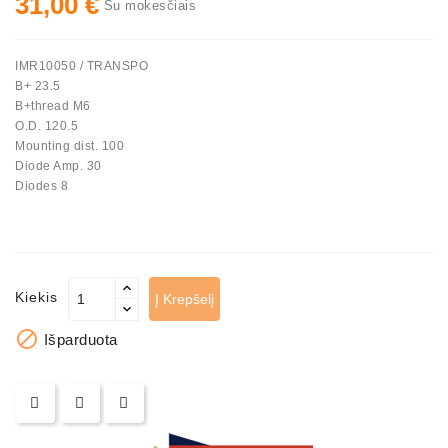
31,00 €
Su mokesčiais
Automatiniai
Įtempėjai
IMR10050 / TRANSPO
Generatoriaus
B+ 23.5
Diržo.
B+thread M6
O.D. 120.5
Starteriai:
Mounting dist. 100
PD-
Diode Amp. 30
10,
Diodes 8
DT-
20,
MTZ,
T-
40,
Kiekis
Į Krepšelį
T-
25,

Išparduota
T-
16,
JUMZ,
PAZ,
AMCODOR,