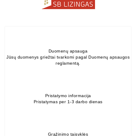
ZIL-
5301
Generatoriai:
MTZ,
KAMAZ,
MAZ,
T-
Duomenų apsauga
40,
Jūsų duomenys griežtai tvarkomi pagal Duomenų apsaugos
T-
reglamentą.
25,
T-
16,
URSUS,
ZETOR
Pristatymo informacija
Pristatymas per 1-3 darbo dienas
Job\'s
Starterių
Dalys
Grąžinimo taisyklės
Job\'s