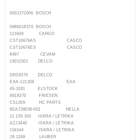
Generatorių
Remontas
0001372006 BOSCH
Starterių
0986018370 BOSCH
Remontas
113609 CARGO
CST10676AS CASCO
CST10676ES CASCO
8497 CEVAM
19011501 DELCO
DRS8370 DELCO
EAA-121208 EAA
45-3281 ELSTOCK
8818370 FRIESEN
CS1269 HC PARTS
8EA738038-001 HELLA
11.139.160 ISKRA / LETRIKA
AZJ3440 ISKRA / LETRIKA
IS9144 ISKRA / LETRIKA
28.1269 LAUBER