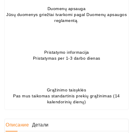
Job\'s
Duomenų apsauga
Генератора
Jūsų duomenys griežtai tvarkomi pagal Duomenų apsaugos
reglamentą.
Подшипники
DC
Двигатели
Pristatymo informacija
Регуляторы
Pristatymas per 1-3 darbo dienas
Для
Выпуска
ДЦ
Двигатели
Grąžinimo taisyklės
Pas mus taikomas standartinis prekių grąžinimas (14
Заклепки
kalendorinių dienų)
Стенды
Для
Диагностики
Описание
Детали