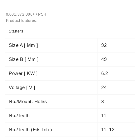
Ремени
0.001.372.006+ / PSH
Натяжные
Product features:
Планки
Ремня
Starters
Стартеры:
Size A [ Mm ]
92
PD-
10,
Size B [ Mm ]
49
DT-
20,
Power [ KW ]
6.2
MTZ,
T-
Voltage [ V ]
24
40,
T-
No./mount. Holes
3
25,
T-
No./teeth
11
16,
JUMZ,
PAZ,
No./teeth (fits Into)
11. 12
AMCODOR,