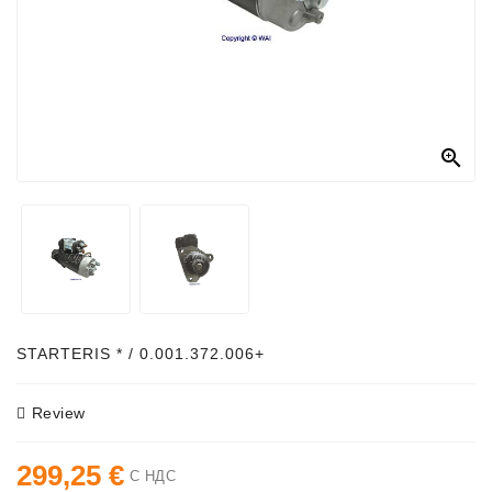
Генераторы
Части
Генератора
Свяжитесь

С
Нами
Fan
Brush
Set
Другие
Части
STARTERIS * / 0.001.372.006+
Паразитные
Review
Шкивы
299,25 €
Поликлиновые
С НДС