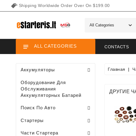
Shipping Worldwide Order Over On $199.00
ALL CATEGORIES
CONTACTS
Главная
Ч
Аккумуляторы
Оборудование Для
Обслуживания
ДРУГИЕ Ч
Аккумуляторных Батарей
Поиск По Авто
Стартеры Для Садовых / Газонных Минитракторов, Газонокосилок
Стартеры Для Снегоходов / Мотоциклов /
Стартеры Для Водного Транспорта
Стартеры
Клемма Втягивающего Реле
Части Планетарново Передачи
Плунжеры Втягивающего Реле
Крышки Втягивающего Реле
Задние Крышки Стартера
Шеткодержатели / Стартера /
Передние Головки Стартеров
Планетарные Передачи Стартеров
Втягивающее Реле Стартера
Статоры Втягивающего Реле
Части Стартера