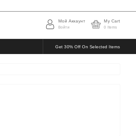
Мой Аккаунт
My Cart
Войти
0
Items
Get 30% Off On Selected Items