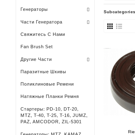
Sodo Traktoriukų Generatoriai
Генераторы
Subcategorie
Щеткодержатель / Генератора /
Подшипники / Генератора /
Другие Части Генераторов
Комплект / Диодный Мост + Регул
Части Генератора
Свяжитесь С Нами
Fan Brush Set
Охлаждающая Жидкость-
Легковые - Грузовые - Сельхоз И Спецтехника 
LED - ОСВЕЩЕНИЕ - ПРОЖЕКТОРЫ - ФОНАРИ
Средство Для Удаления Ржавчины
Смазка Для Подшипников
Другие Части
Паразитные Шкивы
Поликлиновые Ремени
Натяжные Планки Ремня
Стартеры: PD-10, DT-20,
MTZ, T-40, T-25, T-16, JUMZ,
PAZ, AMCODOR, ZIL-5301
Rie
Генераторы: MTZ, KAMAZ,