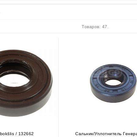
s
ятор
Товаров: 47.
Антифриз
- Светодиодные Фонари
bokšlis / 132662
Сальник/Уплотнитель Генера