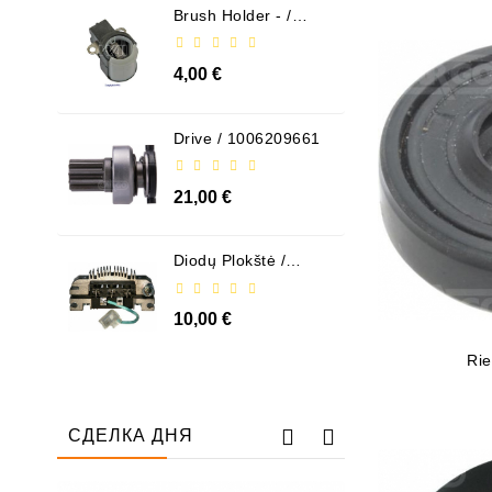
Brush Holder - /
ABH6004
4,00 €
Drive / 1006209661
21,00 €
Diodų Plokštė /
131505
10,00 €
Rie
СДЕЛКА ДНЯ