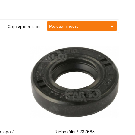

Релевантность
Сортировать по:
тора /
Riebokšlis / 237688