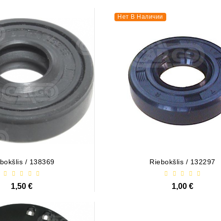
Нет В Наличии
bokšlis / 138369
Riebokšlis / 132297
1,50 €
1,00 €