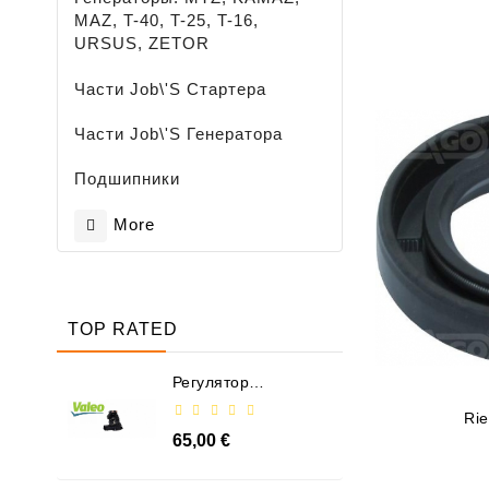
MAZ, T-40, T-25, T-16,
URSUS, ZETOR
Части Job\'s Стартера
Части Job\'s Генератора
Подшипники
More
TOP RATED
Регулятор
Генератора - /
599101 VALEO
Rie
65,00 €