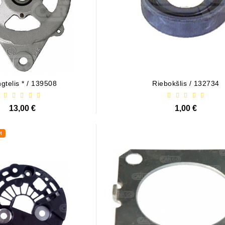
gtelis * / 139508
Riebokšlis / 132734
13,00 €
1,00 €
и