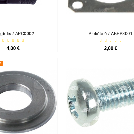
gtelis / APC0002
Plokštelė / ABEP3001
4,00 €
2,00 €
и