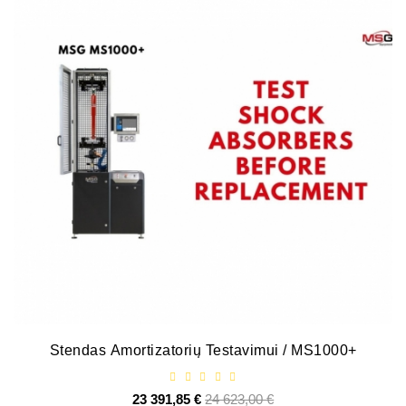
Stendas Amortizatorių Testavimui / MS1000+
23 391,85 €
Базовая
24 623,00 €
Цена