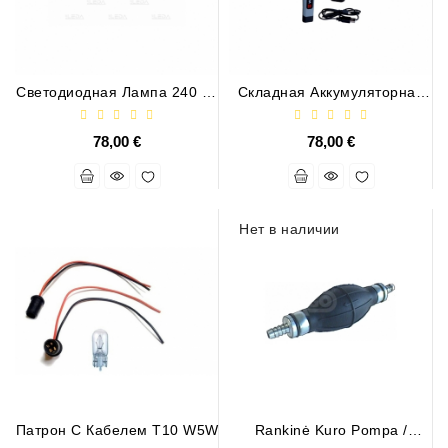
Job\'s
Генератора
Подшипники
Светодиодная Лампа 240 Вт
Складная Аккумуляторная
/ КОМБО
Лампа WURTH LED. USB
DC
78,00 €
78,00 €
Двигатели
Регуляторы
Для
Нет в наличии
Выпуска
ДЦ
Двигатели
Заклепки
Стенды
Для
Диагностики
Патрон С Кабелем T10 W5W
Rankinė Kuro Pompa /
080703