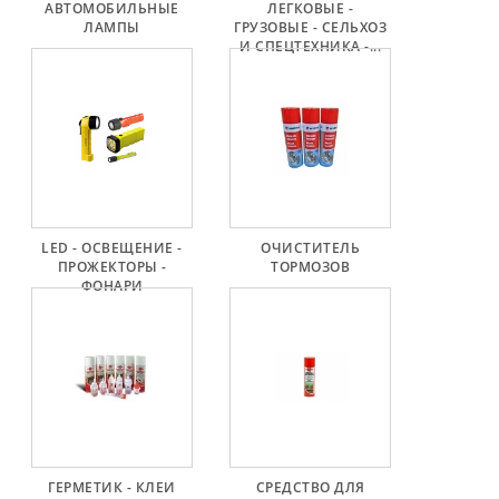
АВТОМОБИЛЬНЫЕ
ЛЕГКОВЫЕ -
Генераторы
ЛАМПЫ
ГРУЗОВЫЕ - СЕЛЬХОЗ
И СПЕЦТЕХНИКА -...
Части
Генератора
Свяжитесь
С
Нами
Fan
LED - ОСВЕЩЕНИЕ -
ОЧИСТИТЕЛЬ
Brush
ПРОЖЕКТОРЫ -
ТОРМОЗОВ
Set
ФОНАРИ
Другие
Части
Паразитные
Шкивы
Поликлиновые
ГЕРМЕТИК - КЛЕИ
СРЕДСТВО ДЛЯ