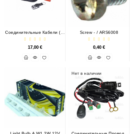
Соединительные Кабели (3-
Screw - / ARS6008
Контактные, С
Дистанционным
Управлением)
17,00 €
0,40 €
Нет в наличии
Light Bulb A W1,2W 12V
Соединительные Провода