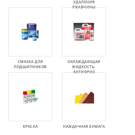
Ремени
УДАЛЕНИЯ
РЖАВЧИНЫ
Натяжные
Планки
Ремня
Стартеры:
PD-
10,
DT-
СМАЗКА ДЛЯ
ОХЛАЖДАЮЩАЯ
ПОДШИПНИКОВ
ЖИДКОСТЬ-
20,
АНТИФРИЗ
MTZ,
T-
40,
T-
25,
T-
16,
JUMZ,
PAZ,
КРАСКА
НАЖДАЧНАЯ БУМАГА
AMCODOR,