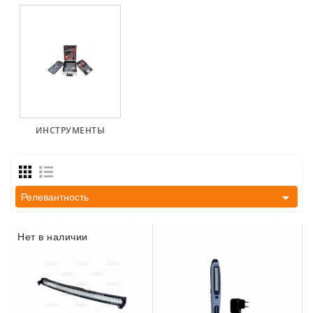
ZIL-
5301
Генераторы:
MTZ,
KAMAZ,
MAZ,
T-
40,
ИНСТРУМЕНТЫ
T-
25,
T-
16,

Релевантность
URSUS,
ZETOR
Нет в наличии
Части
Job\'s
Стартера
Части