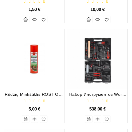
Generatorių
1,50 €
10,00 €
Remontas
Starterių
Remontas
Rūdžių Minkštiklis ROST OFF
Набор Инструментов Wurth
PLUS
С Аккумуляторной
Отверткой BS12-A
5,00 €
538,00 €