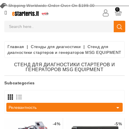
Shipping Worldwide Order Over On $199.00
КАТЕГОРИЯ
0
Аккумуляторы
Оборудование
Для
Главная
Стенды для диагностики
Стенд для
Обслуживания
диагностики стартеров и генераторов MSG EQUIPMENT
Аккумуляторных
Батарей
СТЕНД ДЛЯ ДИАГНОСТИКИ СТАРТЕРОВ И
ГЕНЕРАТОРОВ MSG EQUIPMENT
Поиск
По
Subcategories
Авто
Стартеры

Релевантность
Части
Стартера
-4%
-5%