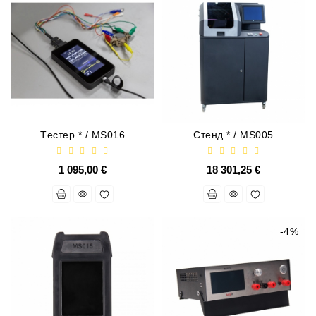
Job\'s
Генератора
Подшипники
DC
Двигатели
Tестер * / MS016
Стенд * / MS005
Регуляторы
Для
Выпуска
1 095,00 €
18 301,25 €
ДЦ
Двигатели
Заклепки
-4%
Стенды
Для
Диагностики