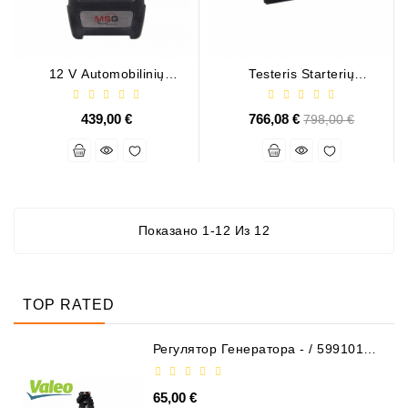
Generatorių
Remontas
Starterių
12 V Automobilinių
Testeris Starterių
Generatorių Bandymo
Elektromagnetams * / MS031
Remontas
Adapteris * / MS015 COM
439,00 €
766,08 €
Базовая
798,00 €
цена
Показано 1-12 Из 12
TOP RATED
Регулятор Генератора - / 599101
VALEO
65,00 €