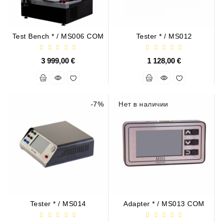
Ремени
Натяжные
Планки
Test Bench * / MS006 COM
Tester * / MS012
Ремня
3 999,00 €
1 128,00 €
Стартеры:
PD-
10,
DT-
-7%
Нет в наличии
20,
MTZ,
T-
40,
T-
25,
T-
16,
JUMZ,
Tester * / MS014
Adapter * / MS013 COM
PAZ,
AMCODOR,