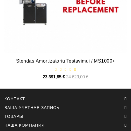
Stendas Amortizatorių Testavimui / MS1000+
23 391,85 €
Базовая
24 623,00 €
Цена
цена
КОНТАКТ
ВАША УЧЕТНАЯ ЗАПИСЬ
ТОВАРЫ
НАША КОМПАНИЯ