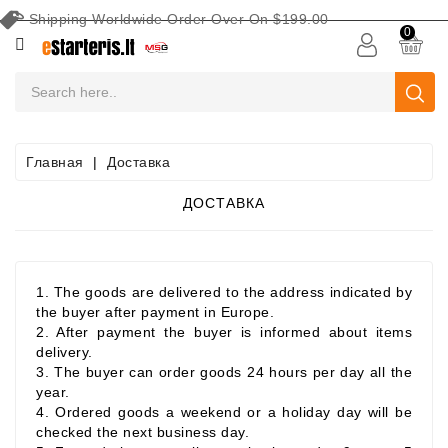
Shipping Worldwide Order Over On $199.00
КАТЕГОРИЯ
0
Аккумуляторы
Оборудование
Для
Главная
Доставка
Обслуживания
Аккумуляторных
ДОСТАВКА
Батарей
Поиск
По
1. The goods are delivered to the address indicated by
Авто
the buyer after payment in Europe.
2. After payment the buyer is informed about items
Стартеры
delivery.
3. The buyer can order goods 24 hours per day all the
Части
year.
4. Ordered goods a weekend or a holiday day will be
Стартера
checked the next business day.