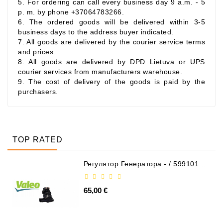
5. For ordering can call every business day 9 a.m. - 5
Генераторы
p. m. by phone +37064783266.
6. The ordered goods will be delivered within 3-5
Части
business days to the address buyer indicated.
Генератора
7. All goods are delivered by the courier service terms
and prices.
Свяжитесь
8. All goods are delivered by DPD Lietuva or UPS
С
courier services from manufacturers warehouse.
Нами
9. The cost of delivery of the goods is paid by the
purchasers.
Fan
Brush
Set
TOP RATED
Другие
Части
Регулятор Генератора - / 599101
VALEO
Паразитные
65,00 €
Шкивы
Поликлиновые