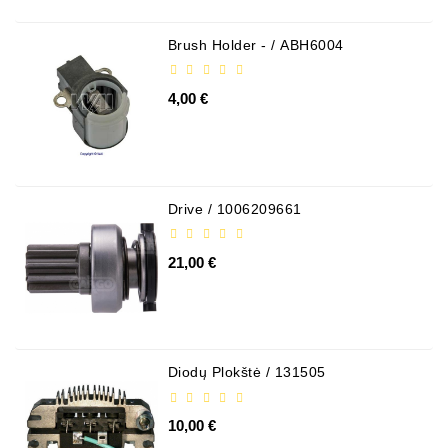
Ремени
Brush Holder - / ABH6004
Натяжные
Планки
Ремня
4,00 €
Стартеры:
PD-
10,
DT-
Drive / 1006209661
20,
MTZ,
21,00 €
T-
40,
T-
25,
T-
16,
Diodų Plokštė / 131505
JUMZ,
PAZ,
10,00 €
AMCODOR,