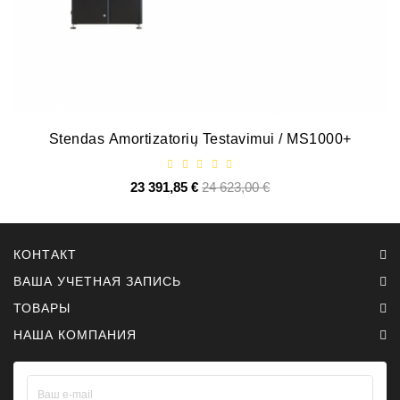
Job\'s
Генератора
Подшипники
DC
Двигатели
Stendas Amortizatorių Testavimui / MS1000+
Регуляторы
23 391,85 €
Базовая
24 623,00 €
Цена
Для
цена
Выпуска
ДЦ
Двигатели
КОНТАКТ
ВАША УЧЕТНАЯ ЗАПИСЬ
Заклепки
ТОВАРЫ
Стенды
НАША КОМПАНИЯ
Для
Диагностики