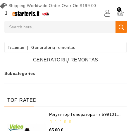
Shipping Worldwide Order Over On $199.00
КАТЕГОРИЯ
0
Аккумуляторы
Оборудование
Для
Главная
Generatorių remontas
Обслуживания
Аккумуляторных
GENERATORIŲ REMONTAS
Батарей
Subcategories
Поиск
По
Авто
TOP RATED
Стартеры
Части
Регулятор Генератора - / 599101
VALEO
Стартера
65,00 €