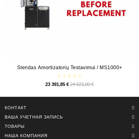
ZIL-
5301
Генераторы:
MTZ,
KAMAZ,
MAZ,
T-
40,
T-
Stendas Amortizatorių Testavimui / MS1000+
25,
T-
16,
23 391,85 €
Базовая
24 623,00 €
Цена
URSUS,
цена
ZETOR
КОНТАКТ
Части
Job\'s
ВАША УЧЕТНАЯ ЗАПИСЬ
Стартера
ТОВАРЫ
НАША КОМПАНИЯ
Части