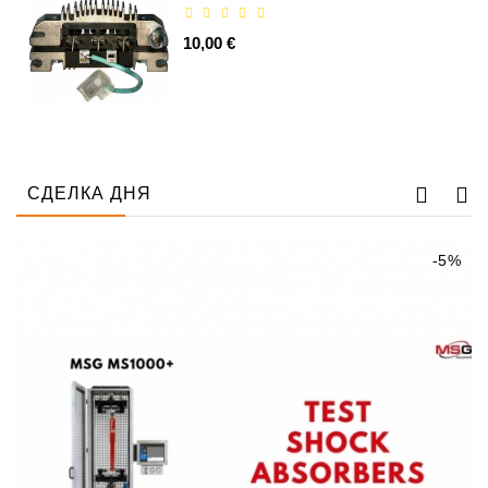
Ремени
10,00 €
Натяжные
Планки
Ремня
Стартеры:
PD-
СДЕЛКА ДНЯ
10,
DT-
20,
-5%
MTZ,
T-
40,
T-
25,
T-
16,
JUMZ,
PAZ,
AMCODOR,