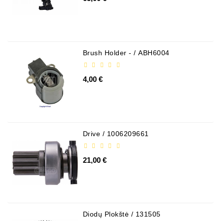
Генераторы
Части
Генератора
Brush Holder - / ABH6004
Свяжитесь
С
4,00 €
Нами
Fan
Brush
Set
Drive / 1006209661
Другие
Части
21,00 €
Паразитные
Шкивы
Поликлиновые
Diodų Plokštė / 131505