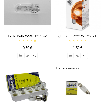
Job\'s
Генератора
Подшипники
DC
Двигатели
Light Bulb W5W 12V 5W
Light Bulb PY21W 12V 21W
W2,1x9,5d
BAU15s
Регуляторы
0,60 €
1,50 €
Для
Выпуска
ДЦ
Двигатели
Нет в наличии
Заклепки
Стенды
Для
Диагностики