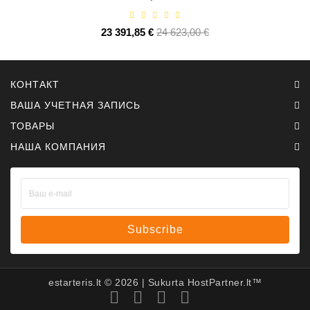
23 391,85 €
Базовая
24 623,00 €
Цена
цена
КОНТАКТ
ВАША УЧЕТНАЯ ЗАПИСЬ
ТОВАРЫ
НАША КОМПАНИЯ
Subscribe
estarteris.lt ©
2026
| Sukurta
HostPartner.lt™