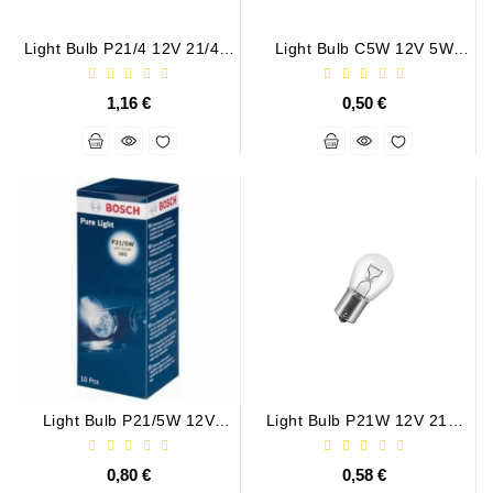
Generatorių
Remontas
Light Bulb P21/4 12V 21/4W
Light Bulb C5W 12V 5W
BAZ15d
SV8,5
Starterių
1,16 €
0,50 €
Remontas
Light Bulb P21/5W 12V
Light Bulb P21W 12V 21W
BAY15d
BA15s
0,80 €
0,58 €