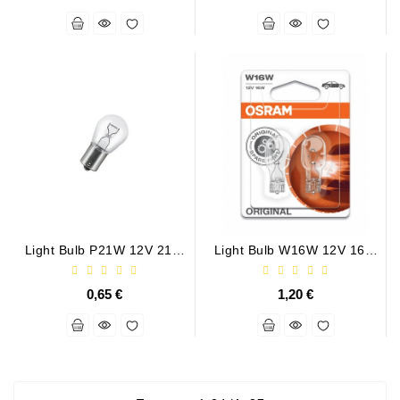
Light Bulb P21W 12V 21W
Light Bulb W16W 12V 16W
BA15s
2,1x9,5d
0,65 €
1,20 €