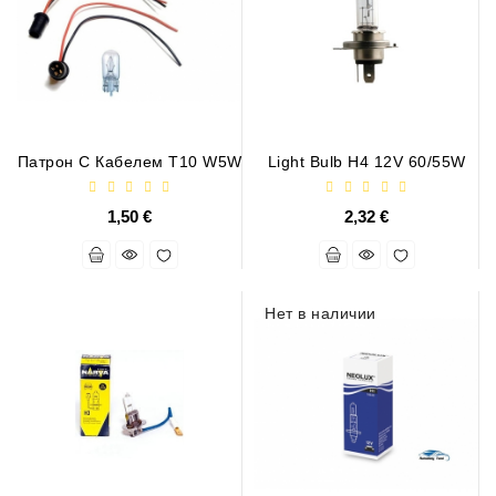
Генераторы
Части
Генератора
Свяжитесь
С
Патрон С Кабелем T10 W5W
Light Bulb H4 12V 60/55W
Нами
1,50 €
2,32 €
Fan
Brush
Set
Нет в наличии
Другие
Части
Паразитные
Шкивы
Поликлиновые