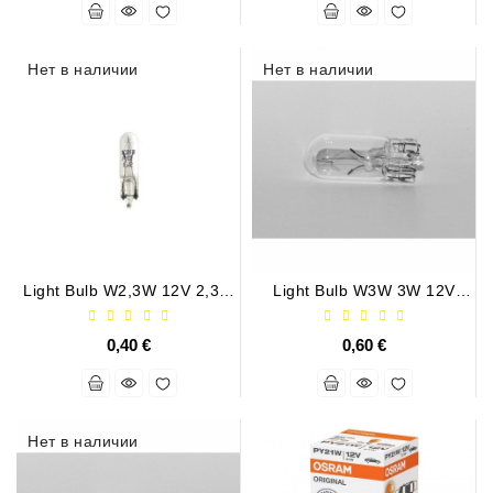
ZIL-
5301
Нет в наличии
Нет в наличии
Генераторы:
MTZ,
KAMAZ,
MAZ,
T-
40,
T-
25,
T-
Light Bulb W2,3W 12V 2,3W
Light Bulb W3W 3W 12V
16,
W2X4,6d
W2,1x9,5d
URSUS,
ZETOR
0,40 €
0,60 €
Части
Job\'s
Стартера
Нет в наличии
Части