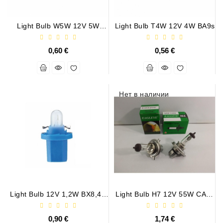
Light Bulb W5W 12V 5W
Light Bulb T4W 12V 4W BA9s
W2,1x9,5d
0,60 €
0,56 €
Нет в наличии
Light Bulb 12V 1,2W BX8,4D
Light Bulb H7 12V 55W CAR-
BLUE
COM
0,90 €
1,74 €