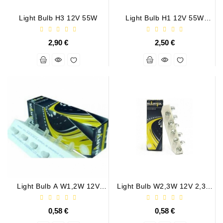
Ремени
Light Bulb H3 12V 55W
Light Bulb H1 12V 55W
Натяжные
P14,5s
Планки
2,90 €
2,50 €
Ремня
Стартеры:
PD-
10,
DT-
20,
MTZ,
T-
40,
T-
25,
T-
16,
Light Bulb A W1,2W 12V
Light Bulb W2,3W 12V 2,3W
1.2W W2x4,6
W2X4,6d
JUMZ,
PAZ,
0,58 €
0,58 €
AMCODOR,