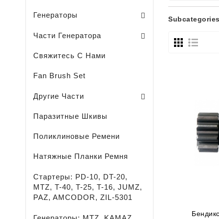
Sodo Traktoriukų Generatoriai
Генераторы
Subcategorie
Щеткодержатель / Генератора /
Подшипники / Генератора /
Другие Части Генераторов
Комплект / Диодный Мост + Регул
Части Генератора
Свяжитесь С Нами
Fan Brush Set
Охлаждающая Жидкость-
Легковые - Грузовые - Сельхоз И Спецтехника 
LED - ОСВЕЩЕНИЕ - ПРОЖЕКТОРЫ - ФОНАРИ
Средство Для Удаления Ржавчины
Смазка Для Подшипников
Другие Части
Паразитные Шкивы
Поликлиновые Ремени
Натяжные Планки Ремня
Стартеры: PD-10, DT-20,
MTZ, T-40, T-25, T-16, JUMZ,
PAZ, AMCODOR, ZIL-5301
Бендикс
Генераторы: MTZ, KAMAZ,