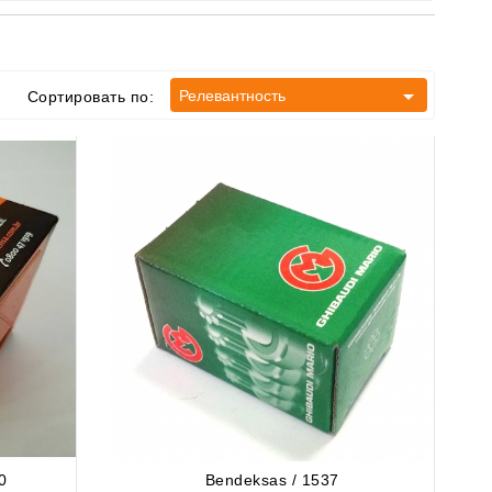

Релевантность
Сортировать по:
0
Bendeksas / 1537