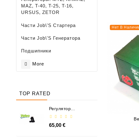
MAZ, T-40, T-25, T-16,
URSUS, ZETOR
Части Job\'s Стартера
Нет В Наличи
Части Job\'s Генератора
Подшипники
More
TOP RATED
Регулятор
Генератора - /
599101 VALEO
Be
65,00 €