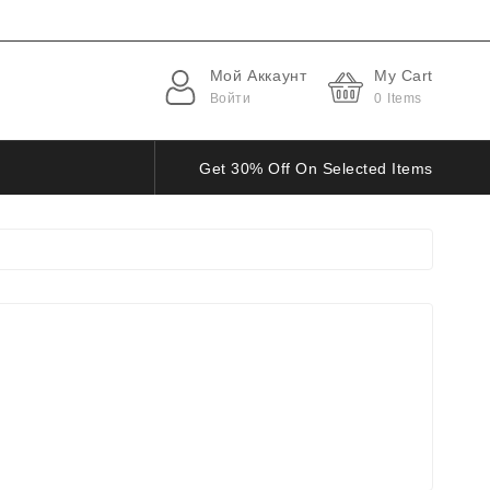
Мой Аккаунт
My Cart
Войти
0
Items
Get 30% Off On Selected Items