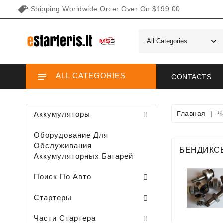
Shipping Worldwide Order Over On $199.00
ALL CATEGORIES
CONTACTS
Главная
Ч
Аккумуляторы
Оборудование Для
Обслуживания
БЕНДИКС
Аккумуляторных Батарей
Поиск По Авто
Стартеры Для Садовых / Газонных Минитракторов, Газонокосилок
Стартеры Для Снегоходов / Мотоциклов /
Стартеры Для Водного Транспорта
Стартеры
Клемма Втягивающего Реле
Части Планетарново Передачи
Плунжеры Втягивающего Реле
Крышки Втягивающего Реле
Задние Крышки Стартера
Шеткодержатели / Стартера /
Передние Головки Стартеров
Планетарные Передачи Стартеров
Втягивающее Реле Стартера
Статоры Втягивающего Реле
Части Стартера