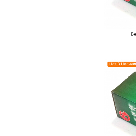
Be
Нет В Наличи