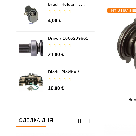
Brush Holder - /
ABH6004
Нет В Наличи
4,00 €
Drive / 1006209661
21,00 €
Diodų Plokštė /
131505
10,00 €
Ben
СДЕЛКА ДНЯ