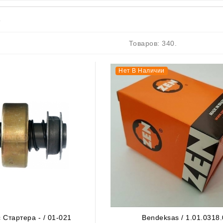
s
ятор
Товаров: 340.
Нет В Наличии
Антифриз
- Светодиодные Фонари
 Стартера - / 01-021
Bendeksas / 1.01.0318.