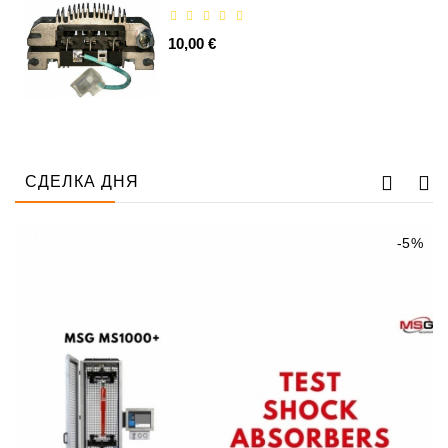
Ремени
10,00 €
Натяжные
Планки
Ремня
Стартеры:
PD-
10,
СДЕЛКА ДНЯ
DT-
20,
-5%
MTZ,
T-
40,
T-
25,
T-
16,
JUMZ,
PAZ,
AMCODOR,