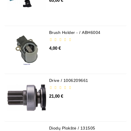
65,00 €
Генераторы
Части
Генератора
Brush Holder - / ABH6004
Свяжитесь
С
4,00 €
Нами
Fan
Brush
Set
Drive / 1006209661
Другие
Части
21,00 €
Паразитные
Шкивы
Поликлиновые
Diodų Plokštė / 131505