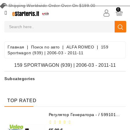
Shipping Worldwide Order Over On $199.00
КАТЕГОРИЯ
0
Аккумуляторы
Оборудование
Для
Главная
Поиск по авто
ALFA ROMEO
159
Обслуживания
Sportwagon (939) | 2006-03 - 2011-11
Аккумуляторных
Батарей
159 SPORTWAGON (939) | 2006-03 - 2011-11
Поиск
Subcategories
По
Авто
Стартеры
TOP RATED
Части
Регулятор Генератора - / 599101
VALEO
Стартера