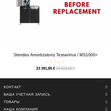
ZIL-
5301
Генераторы:
MTZ,
KAMAZ,
MAZ,
T-
40,
T-
Stendas Amortizatorių Testavimui / MS1000+
25,
T-
16,
23 391,85 €
Базовая
24 623,00 €
Цена
URSUS,
цена
ZETOR
КОНТАКТ
Части
Job\'s
ВАША УЧЕТНАЯ ЗАПИСЬ
Стартера
ТОВАРЫ
НАША КОМПАНИЯ
Части