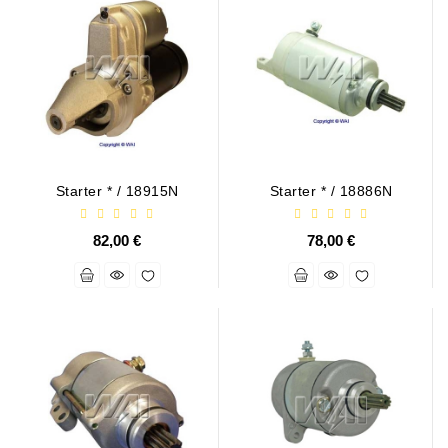
Job\'s
Генератора
Подшипники
DC
Двигатели
Starter * / 18915N
Starter * / 18886N
Регуляторы
Для
Выпуска
82,00 €
78,00 €
ДЦ
Двигатели
Заклепки
Стенды
Для
Диагностики