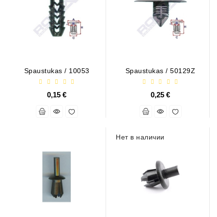
Генераторы
Части
Генератора
Свяжитесь
С
Spaustukas / 10053
Spaustukas / 50129Z
Нами
0,15 €
0,25 €
Fan
Brush
Set
Нет в наличии
Другие
Части
Паразитные
Шкивы
Поликлиновые