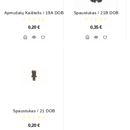
Generatorių
Remontas
Apmušalų Kaištelis / 19A DOB
Spaustukas / 21B DOB
Starterių
0,20 €
0,35 €
Remontas
Spaustukas / 21 DOB
0,20 €