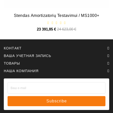
Stendas Amortizatorių Testavimui / MS1000+
23 391,85 €
Базовая
24 623,00 €
Цена
цена
КОНТАКТ
ВАША УЧЕТНАЯ ЗАПИСЬ
ТОВАРЫ
НАША КОМПАНИЯ
Subscribe