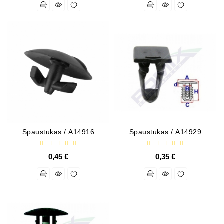
ZIL-
5301
Генераторы:
MTZ,
KAMAZ,
MAZ,
T-
40,
T-
25,
T-
Spaustukas / A14916
Spaustukas / A14929
16,
URSUS,
ZETOR
0,45 €
0,35 €
Части
Job\'s
Стартера
Части