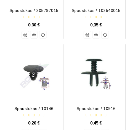
Ремени
Spaustukas / 205797015
Spaustukas / 102540015
Натяжные
Планки
0,30 €
0,35 €
Ремня
Стартеры:
PD-
10,
DT-
20,
MTZ,
T-
40,
T-
25,
T-
16,
Spaustukas / 10146
Spaustukas / 10916
JUMZ,
PAZ,
0,20 €
0,45 €
AMCODOR,