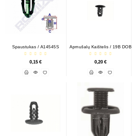
Job\'s
Генератора
Подшипники
DC
Двигатели
Spaustukas / A14545S
Apmušalų Kaištelis / 19B DOB
Регуляторы
0,15 €
0,20 €
Для
Выпуска
ДЦ
Двигатели
Заклепки
Стенды
Для
Диагностики