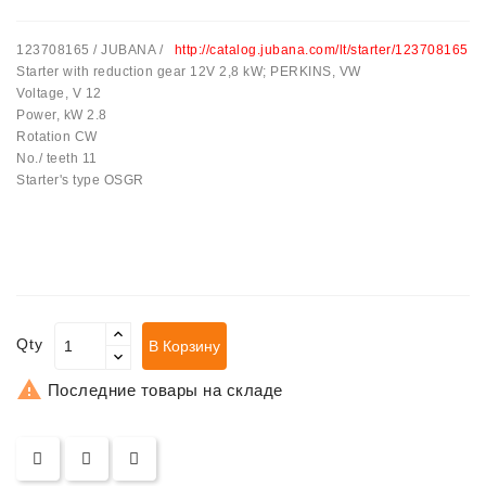
Ремени
123708165 / JUBANA /
http://catalog.jubana.com/lt/starter/123708165
Натяжные
Starter with reduction gear 12V 2,8 kW; PERKINS, VW
Планки
Voltage, V 12
Ремня
Power, kW 2.8
Rotation CW
Стартеры:
No./ teeth 11
PD-
Starter's type OSGR
10,
DT-
20,
MTZ,
T-
40,
T-
Qty
В Корзину
25,
T-

Последние товары на складе
16,
JUMZ,
PAZ,
AMCODOR,