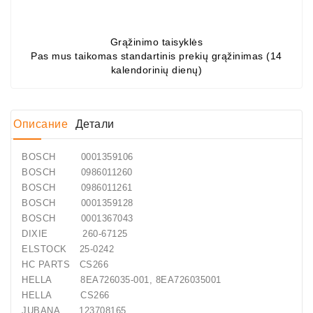
Job\'s
Генератора
Grąžinimo taisyklės
Pas mus taikomas standartinis prekių grąžinimas (14
Подшипники
kalendorinių dienų)
DC
Двигатели
Описание
Детали
Регуляторы
Для
BOSCH 0001359106
Выпуска
BOSCH 0986011260
ДЦ
BOSCH 0986011261
Двигатели
BOSCH 0001359128
BOSCH 0001367043
Заклепки
DIXIE 260-67125
ELSTOCK 25-0242
Стенды
HC PARTS CS266
Для
HELLA 8EA726035-001, 8EA726035001
Диагностики
HELLA CS266
JUBANA 123708165