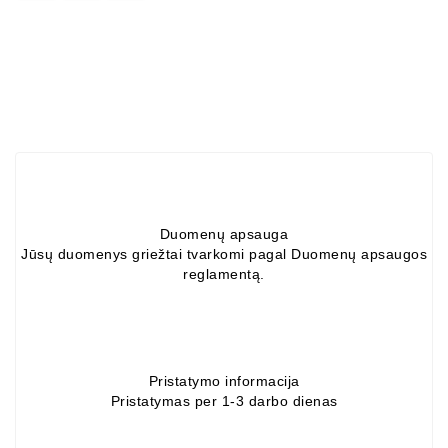
ZIL-
5301
Генераторы:
MTZ,
KAMAZ,
MAZ,
T-
40,
T-
25,
Duomenų apsauga
T-
Jūsų duomenys griežtai tvarkomi pagal Duomenų apsaugos
16,
reglamentą.
URSUS,
ZETOR
Части
Job\'s
Pristatymo informacija
Стартера
Pristatymas per 1-3 darbo dienas
Части