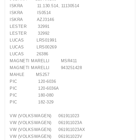
Generatorių
ISKRA 11.130.514, 11130514
Remontas
ISKRA IS0514
ISKRA AZJ3146
Starterių
LESTER 32991
Remontas
LESTER 32992
LUCAS LRS01991
LUCAS LRS00269
LUCAS 26386
MAGNETI MARELLI MSR411
MAGNETI MARELLI 943251428
MAHLE MS257
PIC 120-6036
PIC 120-6036A
PIC 180-080
PIC 182-329
VW (VOLKSWAGEN) 061911023
VW (VOLKSWAGEN) 061911023A
VW (VOLKSWAGEN) 061911023AX
VW (VOLKSWAGEN) 061911023V