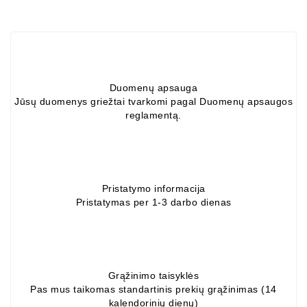
ZIL-
5301
Генераторы:
MTZ,
KAMAZ,
Duomenų apsauga
MAZ,
Jūsų duomenys griežtai tvarkomi pagal Duomenų apsaugos
T-
reglamentą.
40,
T-
25,
T-
16,
Pristatymo informacija
URSUS,
Pristatymas per 1-3 darbo dienas
ZETOR
Части
Job\'s
Стартера
Grąžinimo taisyklės
Pas mus taikomas standartinis prekių grąžinimas (14
kalendorinių dienų)
Части