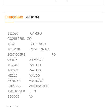
Job\'s
Генератора
Описание
Детали
Подшипники
DC
132020 CARGO
Двигатели
CQ2010293 CQ
1552 GHIBAUDI
Регуляторы
1013418 POWERMAX
Для
2087-005RS RS
Выпуска
05-015 STEMOT
ДЦ
105540 VALEO
Двигатели
182052 VALEO
NE210 VALEO
Заклепки
26-46-54 VISNOVA
SDV3772 WOODAUTO
Стенды
1.01.0646.0 ZEN
Для
SD3005 AS
Диагностики