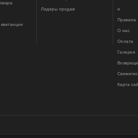
товара
Лидеры продаж
и
Правила
 квитанции
O нас
Оплата
Галерея
Возвращ
Свяжитес
Карта са