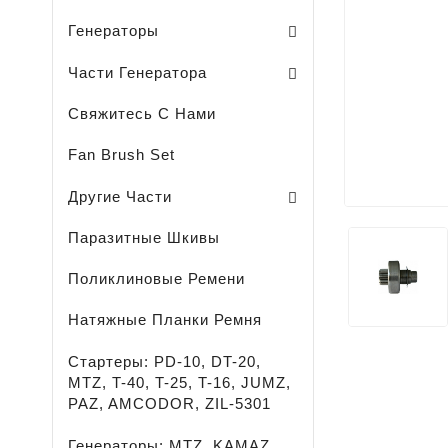
Sodo Traktoriukų Generatoriai
Генераторы
Щеткодержатель / Генератора /
Подшипники / Генератора /
Другие Части Генераторов
Комплект / Диодный Мост + Регул
Части Генератора
Свяжитесь С Нами
Fan Brush Set
Охлаждающая Жидкость-
Легковые - Грузовые - Сельхоз И Спецтехника 
LED - ОСВЕЩЕНИЕ - ПРОЖЕКТОРЫ - ФОНАРИ
Средство Для Удаления Ржавчины
Смазка Для Подшипников
Другие Части
Паразитные Шкивы
Поликлиновые Ремени
Натяжные Планки Ремня
Стартеры: PD-10, DT-20,
MTZ, T-40, T-25, T-16, JUMZ,
PAZ, AMCODOR, ZIL-5301
Генераторы: MTZ, KAMAZ,