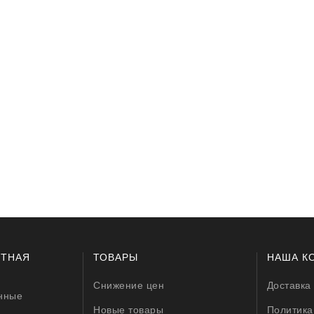
lokštė / 131505
10,00 €
ЕТНАЯ
ТОВАРЫ
НАША К
Снижение цен
Доставка
нные
Новые товары
Политика