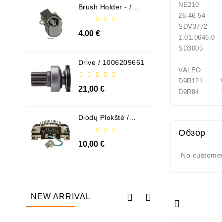
NE210
Brush Holder - /
ABH6004
26-46-54
SDV37
4,00 €
1.01.0646.0
SD3005 
Drive / 1006209661
VALEO
D9R121 V
21,00 €
D9R84 V
Diodų Plokštė /
131505
Обзор
10,00 €
No customer
NEW ARRIVAL