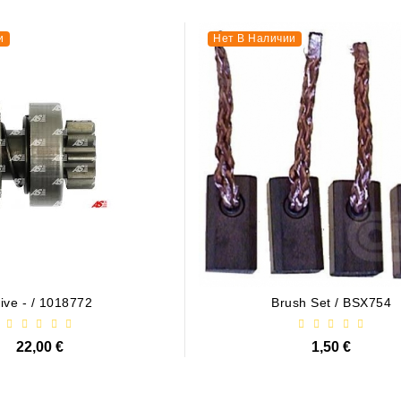
чии
и
Нет В Наличии
 / 1006209661
21,00 €
ive - / 1018772
Brush Set / BSX754
чии
22,00 €
1,50 €