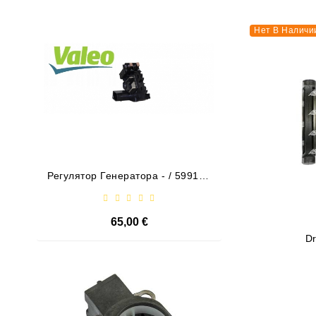
Нет В Нали
Нет В Наличи
Регулятор Генератора - / 599101
Drive
VALEO
65,00 €
Dr
Нет В Нали