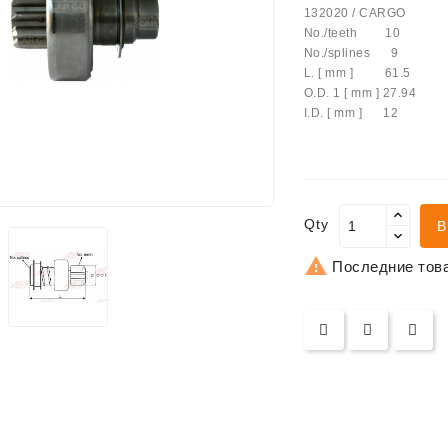
132020 / CARGO
No./teeth 10
No./splines 9
ятор
L. [ mm ] 61.5
O.D. 1 [ mm ] 27.94
I.D. [ mm ] 12
Антифриз
- Светодиодные Фонари
Qty
В

Последние това