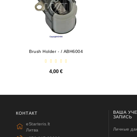
Brush Holder - / ABH6004
Diodų P
4,00 €
ВАША УЧ
КОНТАКТ
ЗАПИСЬ
eStarteris.lt
Личные да
Литва