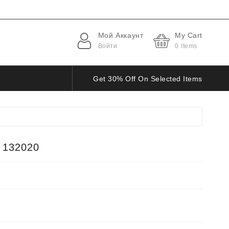
Мой Аккаунт
My Cart
Войти
0
Items
Get 30% Off On Selected Items
 132020