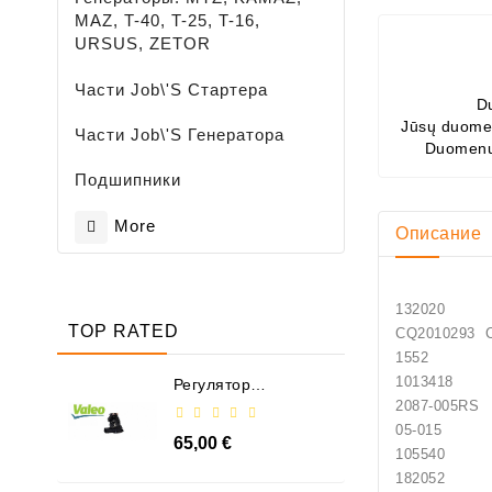
MAZ, T-40, T-25, T-16,
URSUS, ZETOR
Части Job\'s Стартера
D
Jūsų duomen
Части Job\'s Генератора
Duomenų
Подшипники
More
Описание
132020
TOP RATED
CQ2010
1552 G
10134
Регулятор
Генератора - /
2087
599101 VALEO
05-015
65,00 €
105540
182052