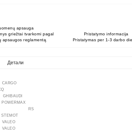
uomenų apsauga
ys griežtai tvarkomi pagal
Pristatymo informacija
 apsaugos reglamentą.
Pristatymas per 1-3 darbo di
Детали
 CARGO
293 CQ
HIBAUDI
18 POWERMAX
-005RS RS
 STEMOT
 VALEO
 VALEO