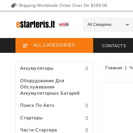
Shipping Worldwide Order Over On $199.00
ALL CATEGORIES
CONTACTS
Главная
Ч
Аккумуляторы
Оборудование Для
Обслуживания
Аккумуляторных Батарей
Поиск По Авто
Стартеры Для Садовых / Газонных Минитракторов, Газонокосилок
Стартеры Для Снегоходов / Мотоциклов /
Стартеры Для Водного Транспорта
Стартеры
Клемма Втягивающего Реле
Части Планетарново Передачи
Плунжеры Втягивающего Реле
Крышки Втягивающего Реле
Задние Крышки Стартера
Шеткодержатели / Стартера /
Передние Головки Стартеров
Планетарные Передачи Стартеров
Втягивающее Реле Стартера
Статоры Втягивающего Реле
Части Стартера