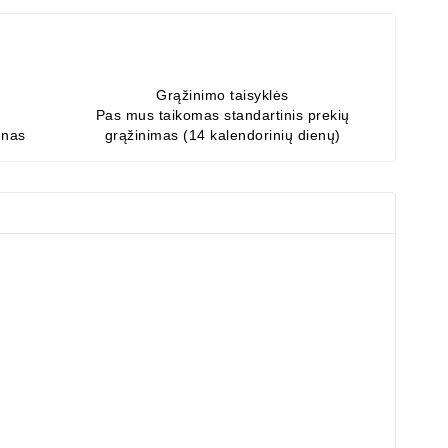
Grąžinimo taisyklės
Pas mus taikomas standartinis prekių
enas
grąžinimas (14 kalendorinių dienų)