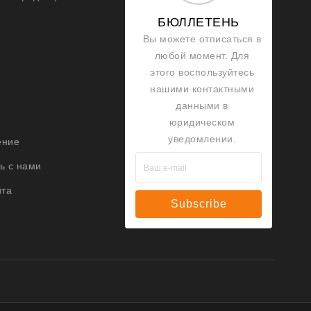
БЮЛЛЕТЕНЬ
Вы можете отписаться в
любой момент. Для
этого воспользуйтесь
нашими контактными
данными в
юридическом
уведомлении.
ение
ь с нами
йта
Subscribe