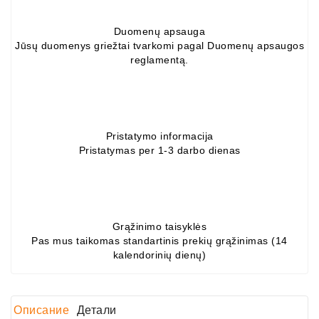
Job\'s
Генератора
Duomenų apsauga
Jūsų duomenys griežtai tvarkomi pagal Duomenų apsaugos
Подшипники
reglamentą.
DC
Двигатели
Pristatymo informacija
Регуляторы
Pristatymas per 1-3 darbo dienas
Для
Выпуска
ДЦ
Двигатели
Grąžinimo taisyklės
Заклепки
Pas mus taikomas standartinis prekių grąžinimas (14
kalendorinių dienų)
Стенды
Для
Диагностики
Описание
Детали