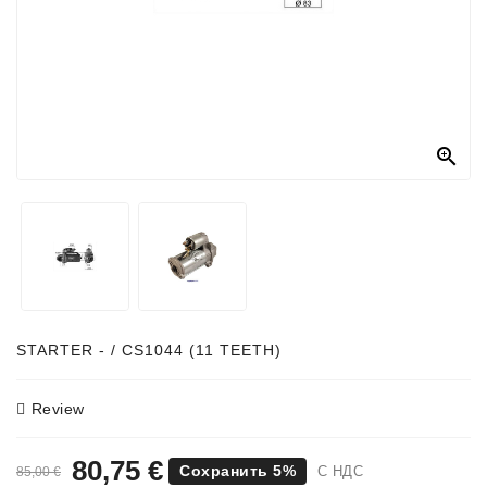
Генераторы
Части
Генератора
Свяжитесь

С
Нами
Fan
Brush
Set
Другие
Части
STARTER - / CS1044 (11 TEETH)
Паразитные
Review
Шкивы
80,75 €
Поликлиновые
Сохранить 5%
С НДС
85,00 €