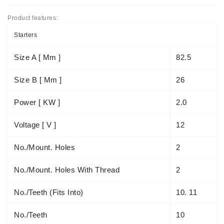
Ремени
Product features:
Натяжные
Планки
Starters
Ремня
Size A [ Mm ]
82.5
Стартеры:
PD-
Size B [ Mm ]
26
10,
DT-
Power [ KW ]
2.0
20,
MTZ,
Voltage [ V ]
12
T-
40,
No./mount. Holes
2
T-
25,
No./mount. Holes With Thread
2
T-
16,
No./teeth (fits Into)
10. 11
JUMZ,
PAZ,
No./teeth
10
AMCODOR,