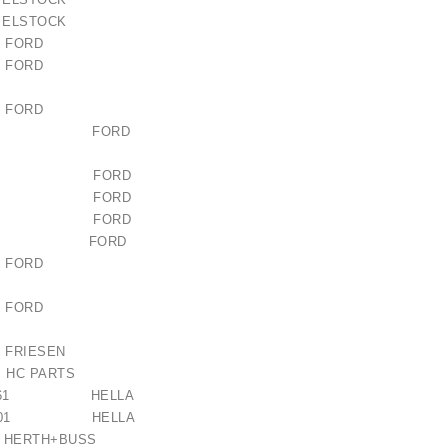
чии
ELSTOCK
4 FORD
3 FORD
4 FORD
1000BA FORD
1000BB FORD
1000BC FORD
1000CB FORD
1000CC FORD
 / 1006209661
8 FORD
0 FORD
21,00 €
 FRIESEN
C PARTS
чии
610-261 HELLA
258-201 HELLA
34 HERTH+BUSS