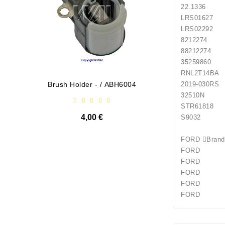
22.1336
LRS0162
LRS0229
82122
88212
352598
RNL2
2019
Brush Holder - / ABH6004
Diodų P
32510N
STR61818
4,00 €
S9032 
FORD 
FORD Tour
FORD Tra
FORD Tran
FORD T
FORD Tran