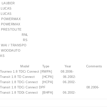
 LAUBER
7 LUCAS
2 LUCAS
74 POWERMAX
274 POWERMAX
60 PRESTOLITE
T14BA RNL
-030RS RS
lokštė / 131505
 WAI / TRANSPO
 WOODAUTO
10,00 €
AS
Brand Model Type Year Comments
neo 1.8 TDCi Connect [RWPA] 08.2006-
nsit 1.8 TD Connect [HCPA] 06.2002-
sit 1.8 TDCi Connect [HCPA] 06.2002-
ransit 1.8 TDCi Connect DPF 08.2006-
sit 1.8 TDDi Connect [BHPA] 06.2002-