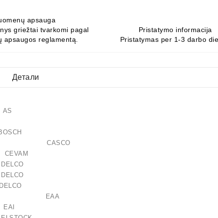
uomenų apsauga
ys griežtai tvarkomi pagal
Pristatymo informacija
 apsaugos reglamentą.
Pristatymas per 1-3 darbo di
Детали
32 AS
40 BOSCH
107GS CASCO
CEVAM
0 DELCO
6 DELCO
N DELCO
121016 EAA
8 EAI
ELSTOCK