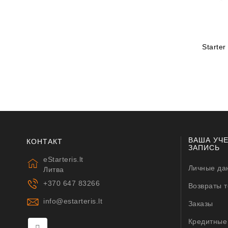
Starte
ВАША УЧ
КОНТАКТ
ЗАПИСЬ
eStarteris.lt
Личные да
Литва
+370 647 83266
Возвраты 
info@estarteris.lt
Заказы
Кредитные