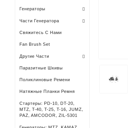
Sodo Traktoriukų Generatoriai
Генераторы
Щеткодержатель / Генератора /
Подшипники / Генератора /
Другие Части Генераторов
Комплект / Диодный Мост + Регул
Части Генератора
Свяжитесь С Нами
Fan Brush Set
Охлаждающая Жидкость-
Легковые - Грузовые - Сельхоз И Спецтехника 
LED - ОСВЕЩЕНИЕ - ПРОЖЕКТОРЫ - ФОНАРИ
Средство Для Удаления Ржавчины
Смазка Для Подшипников
Другие Части
Паразитные Шкивы
Поликлиновые Ремени
Натяжные Планки Ремня
Стартеры: PD-10, DT-20,
MTZ, T-40, T-25, T-16, JUMZ,
PAZ, AMCODOR, ZIL-5301
Генераторы: MTZ, KAMAZ,