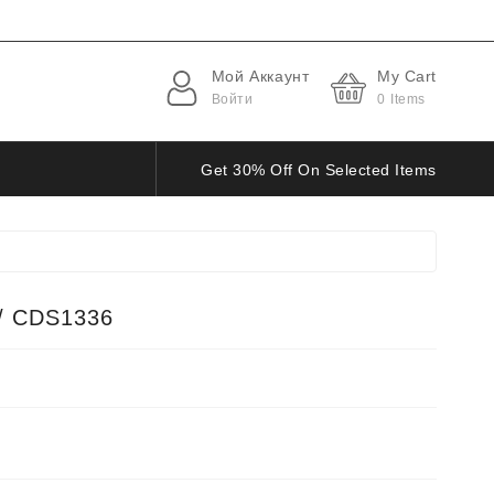
Мой Аккаунт
My Cart
Войти
0
Items
Get 30% Off On Selected Items
/ CDS1336
С