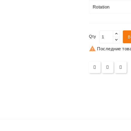
Rotation
Qty
В

Последние това