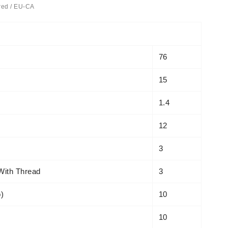
red / EU-CA
76
15
1.4
12
3
With Thread
3
o)
10
10