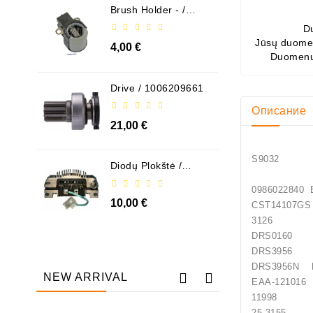
Brush Holder - /
ABH6004
D
Jūsų duomen
4,00 €
Duomenų
Drive / 1006209661
Описание
21,00 €
S90
Diodų Plokštė /
131505
09860228
10,00 €
CST14
3126 
DRS016
DRS395
DRS3956
NEW ARRIVAL
EAA-
1199
25-3155 