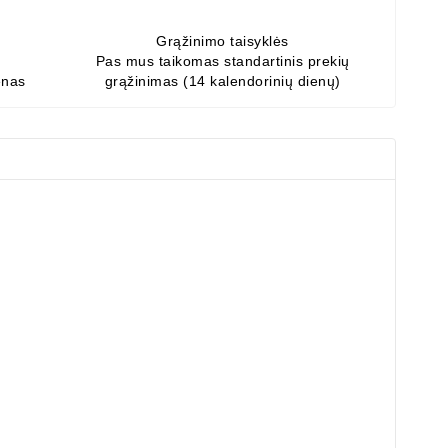
Grąžinimo taisyklės
Pas mus taikomas standartinis prekių
enas
grąžinimas (14 kalendorinių dienų)