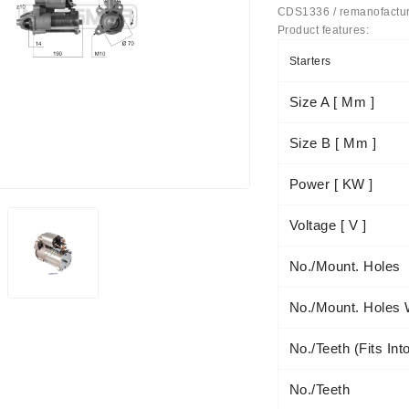
CDS1336 / remanofactu
Product features:
ятор
Starters
Size A [ Mm ]
Size B [ Mm ]
Антифриз
- Светодиодные Фонари
Power [ KW ]
Voltage [ V ]
No./mount. Holes
No./mount. Holes 
No./teeth (fits Int
No./teeth