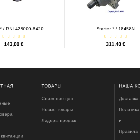
r * / RNL428000-8420
Starter * / 18458N
143,00 €
311,40 €
ЕТНАЯ
ТОВАРЫ
НАША К
Снижение цен
Доставка
нные
Новые товары
Политика
товара
Лидеры продаж
и
Правила
 квитанции