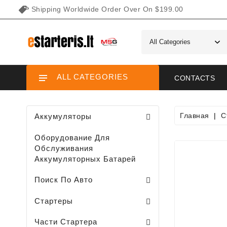
Shipping Worldwide Order Over On $199.00
ALL CATEGORIES
CONTACTS
Главная
С
Аккумуляторы
Оборудование Для
Обслуживания
Аккумуляторных Батарей
Поиск По Авто
Стартеры Для Садовых / Газонных Минитракторов, Газонокосилок
Стартеры Для Снегоходов / Мотоциклов /
Стартеры Для Водного Транспорта
Стартеры
Клемма Втягивающего Реле
Части Планетарново Передачи
Плунжеры Втягивающего Реле
Крышки Втягивающего Реле
Задние Крышки Стартера
Шеткодержатели / Стартера /
Передние Головки Стартеров
Планетарные Передачи Стартеров
Втягивающее Реле Стартера
Статоры Втягивающего Реле
Части Стартера