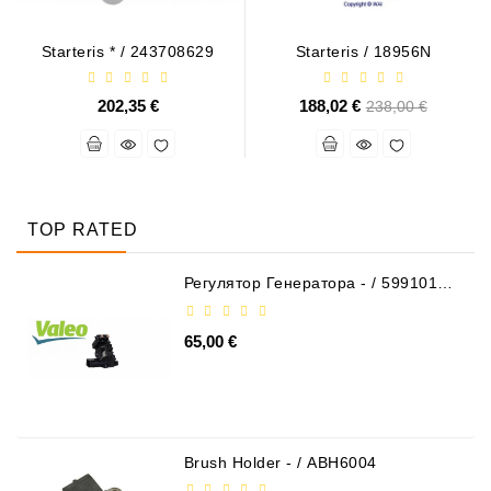
Starteris * / 243708629
Starteris / 18956N
202,35 €
188,02 €
Базовая
238,00 €
цена
TOP RATED
Регулятор Генератора - / 599101
VALEO
65,00 €
Brush Holder - / ABH6004