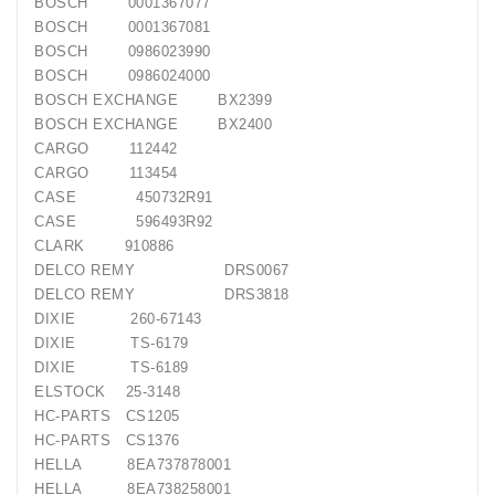
BOSCH 0001367077
Generatorių
BOSCH 0001367081
Remontas
BOSCH 0986023990
BOSCH 0986024000
Starterių
BOSCH EXCHANGE BX2399
Remontas
BOSCH EXCHANGE BX2400
CARGO 112442
CARGO 113454
CASE 450732R91
CASE 596493R92
CLARK 910886
DELCO REMY DRS0067
DELCO REMY DRS3818
DIXIE 260-67143
DIXIE TS-6179
DIXIE TS-6189
ELSTOCK 25-3148
HC-PARTS CS1205
HC-PARTS CS1376
HELLA 8EA737878001
HELLA 8EA738258001