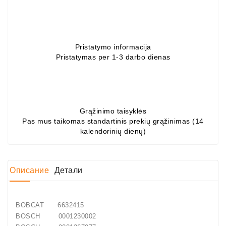
Job\'s
Генератора
Подшипники
Pristatymo informacija
Pristatymas per 1-3 darbo dienas
DC
Двигатели
Регуляторы
Для
Grąžinimo taisyklės
Выпуска
Pas mus taikomas standartinis prekių grąžinimas (14
ДЦ
kalendorinių dienų)
Двигатели
Заклепки
Описание
Детали
Стенды
Для
BOBCAT 6632415
Диагностики
BOSCH 0001230002