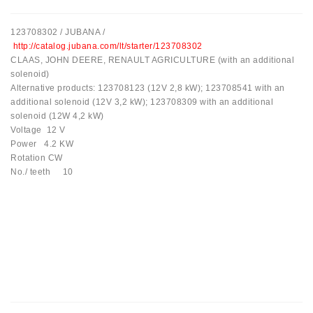
Ремени
123708302 / JUBANA /
Натяжные
http://catalog.jubana.com/lt/starter/123708302
Планки
CLAAS, JOHN DEERE, RENAULT AGRICULTURE (with an additional
Ремня
solenoid)
Alternative products: 123708123 (12V 2,8 kW); 123708541 with an
Стартеры:
additional solenoid (12V 3,2 kW); 123708309 with an additional
PD-
solenoid (12W 4,2 kW)
10,
Voltage 12 V
DT-
Power 4.2 KW
20,
Rotation CW
MTZ,
No./ teeth 10
T-
40,
T-
25,
T-
16,
JUMZ,
PAZ,
AMCODOR,