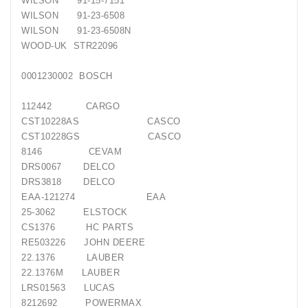
WILSON 91-15-7151
WILSON 91-23-6508
WILSON 91-23-6508N
WOOD-UK STR22096
0001230002 BOSCH
112442 CARGO
CST10228AS CASCO
CST10228GS CASCO
8146 CEVAM
DRS0067 DELCO
DRS3818 DELCO
EAA-121274 EAA
25-3062 ELSTOCK
CS1376 HC PARTS
RE503226 JOHN DEERE
22.1376 LAUBER
22.1376M LAUBER
LRS01563 LUCAS
8212692 POWERMAX