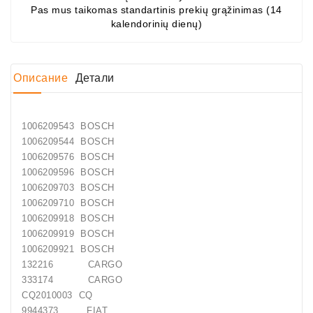
Pas mus taikomas standartinis prekių grąžinimas (14
Job\'s
kalendorinių dienų)
Генератора
Подшипники
Описание
Детали
DC
Двигатели
1006209543 BOSCH
Регуляторы
1006209544 BOSCH
Для
1006209576 BOSCH
Выпуска
1006209596 BOSCH
ДЦ
1006209703 BOSCH
Двигатели
1006209710 BOSCH
1006209918 BOSCH
Заклепки
1006209919 BOSCH
1006209921 BOSCH
Стенды
132216 CARGO
Для
333174 CARGO
Диагностики
CQ2010003 CQ
9944373 FIAT