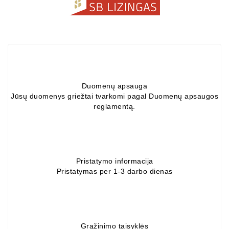
ZIL-
5301
Генераторы:
MTZ,
KAMAZ,
MAZ,
T-
Duomenų apsauga
40,
Jūsų duomenys griežtai tvarkomi pagal Duomenų apsaugos
T-
reglamentą.
25,
T-
16,
URSUS,
ZETOR
Pristatymo informacija
Pristatymas per 1-3 darbo dienas
Части
Job\'s
Стартера
Grąžinimo taisyklės
Части