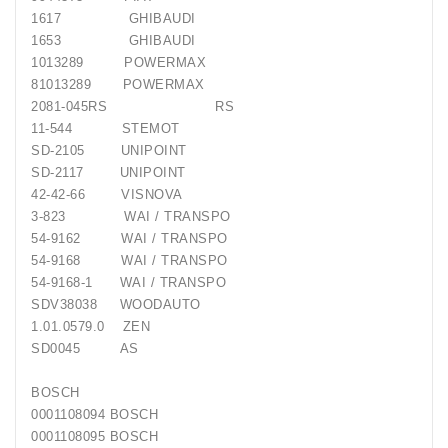
Generatorių
1617 GHIBAUDI
Remontas
1653 GHIBAUDI
1013289 POWERMAX
Starterių
81013289 POWERMAX
Remontas
2081-045RS RS
11-544 STEMOT
SD-2105 UNIPOINT
SD-2117 UNIPOINT
42-42-66 VISNOVA
3-823 WAI / TRANSPO
54-9162 WAI / TRANSPO
54-9168 WAI / TRANSPO
54-9168-1 WAI / TRANSPO
SDV38038 WOODAUTO
1.01.0579.0 ZEN
SD0045 AS
BOSCH
0001108094 BOSCH
0001108095 BOSCH