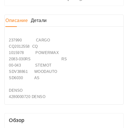
Job\'s
Генератора
Описание
Детали
Подшипники
DC
237990 CARGO
Двигатели
CQ2012558 CQ
1015978 POWERMAX
Регуляторы
2083-030RS RS
Для
00-043 STEMOT
Выпуска
SDV38861 WOODAUTO
ДЦ
SD6030 AS
Двигатели
DENSO
Заклепки
4280000720 DENSO
Стенды
Для
Диагностики
Обзор