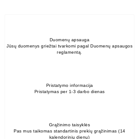
ZIL-
5301
Генераторы:
MTZ,
KAMAZ,
Duomenų apsauga
MAZ,
Jūsų duomenys griežtai tvarkomi pagal Duomenų apsaugos
T-
reglamentą.
40,
T-
25,
T-
16,
Pristatymo informacija
URSUS,
Pristatymas per 1-3 darbo dienas
ZETOR
Части
Job\'s
Стартера
Grąžinimo taisyklės
Pas mus taikomas standartinis prekių grąžinimas (14
kalendorinių dienų)
Части