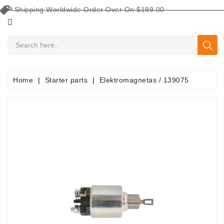
Shipping Worldwide Order Over On $199.00
CATEGORY
Home
Starter parts
Elektromagnetas / 139075