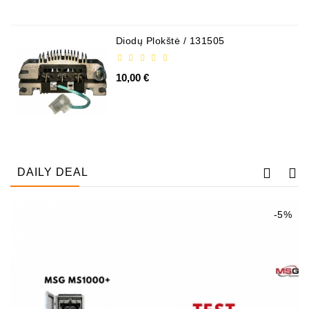
MTZ,
KAMAZ,
MAZ,
Diodų Plokštė / 131505
T-
40,
10,00 €
T-
25,
T-
16,
URSUS,
ZETOR
DAILY DEAL
Job\'s
Startera
-5%
Daļas
Job\'s
Ģeneratora
Daļas
Kondicionieri