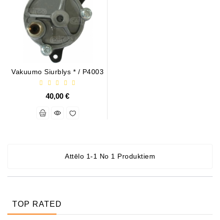
Ģeneratora
Daļas
Sazināties
Ar
Mums
Vakuumo Siurblys * / P4003
Fan
Brush
40,00 €
Set
Citas
Daļas
Attēlo 1-1 No 1 Produktiem
Parazitārie
Skriemeļi
Ģeneratora
Josta
TOP RATED