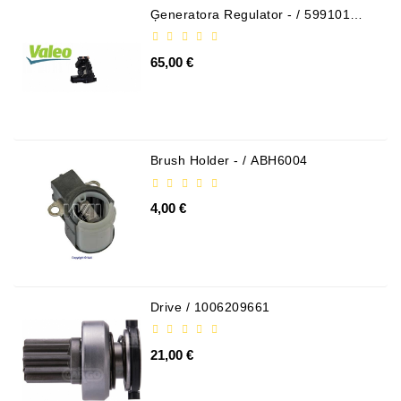
Spriegotājrullītis
Ģeneratora Regulator - / 599101
VALEO
Starteri:
65,00 €
PD-
10,
DT-
20,
MTZ,
Brush Holder - / ABH6004
T-
40,
T-
4,00 €
25,
T-
16,
JUMZ,
PAZ,
Drive / 1006209661
AMCODOR,
ZIL-
5301
21,00 €
Ģeneratori: