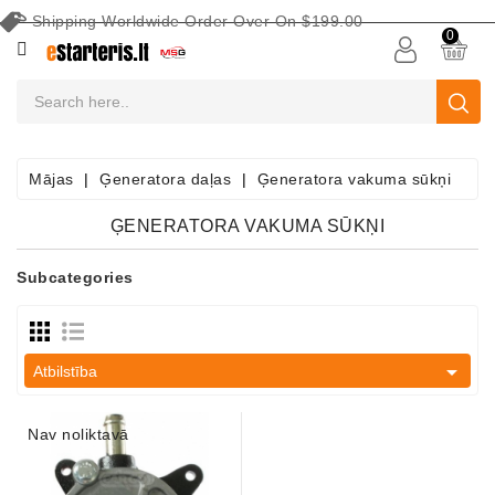
Shipping Worldwide Order Over On $199.00
CATEGORY
0
Akumulatori
Akumulatoru
Apkopes
Mājas
Ģeneratora daļas
Ģeneratora vakuma sūkņi
Aprīkojums
ĢENERATORA VAKUMA SŪKŅI
Meklēt
Pēc
Subcategories
Transportlīdzekļa
Starteri

Atbilstība
Startera
Daļas
Nav noliktavā
Ģeneratori