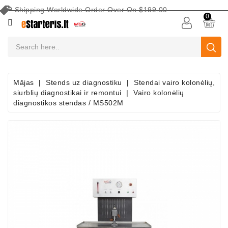
Shipping Worldwide Order Over On $199.00
CATEGORY
0
Akumulatori
Akumulatoru
Apkopes
Mājas
Stends uz diagnostiku
Stendai vairo kolonėlių,
Aprīkojums
siurblių diagnostikai ir remontui
Vairo kolonėlių
diagnostikos stendas / MS502M
Meklēt
Pēc
Transportlīdzekļa
Starteri
Startera
Daļas
Ģeneratori