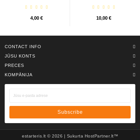
ABH6004
4,00 €
10,00 €
CONTACT INFO
JŪSU KONTS
PRECES
KOMPĀNIJA
Subscribe
estarteris.lt ©
2026
| Sukurta
HostPartner.lt™