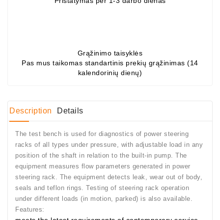
Pristatymas per 1-3 darbo dienas
Gultņi
DC
Motori
Grąžinimo taisyklės
Pas mus taikomas standartinis prekių grąžinimas (14
Regulatori
kalendorinių dienų)
DC
Dzinējs
Skava
Description
Details
Stends
The test bench is used for diagnostics of power steering
Uz
racks of all types under pressure, with adjustable load in any
Diagnostiku
position of the shaft in relation to the built-in pump. The
equipment measures flow parameters generated in power
Generatorių
steering rack. The equipment detects leak, wear out of body,
Remontas
seals and teflon rings. Testing of steering rack operation
under different loads (in motion, parked) is also available.
Starterių
Features:
Remontas