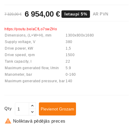
Spriegotājrullītis
6 954,00 €
Ietaupi 5%
AR PVN
7 320,00 €
Starteri:
PD-
10,
https://youtu.be/aCfLo7swZHo
DT-
Dimensions, (L×W×H), mm
1300х800х1680
20,
Supply voltage, V
380
MTZ,
Drive power, kW
1,5
T-
Drive speed, rpm
1500
40,
Tank capacity, l
22
T-
Maximum generated flow, l/min
5.9
25,
Manometer, bar
0-160
T-
Maximum generated pressure, bar
140
16,
JUMZ,
PAZ,
AMCODOR,
Qty
Pievienot Grozam
ZIL-
5301

Noliktavā pēdējās preces
Ģeneratori: