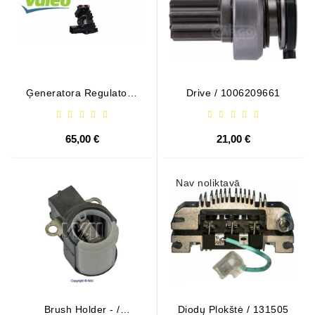
Ģeneratora Regulator -
Drive / 1006209661
/ 599101 VALEO
65,00 €
21,00 €
Nav noliktavā
Brush Holder - /
Diodų Plokštė / 131505