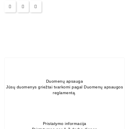
MTZ,
KAMAZ,
MAZ,
T-
40,
T-
25,
T-
16,
URSUS,
ZETOR
Job\'s
Duomenų apsauga
Startera
Jūsų duomenys griežtai tvarkomi pagal Duomenų apsaugos
Daļas
reglamentą.
Job\'s
Ģeneratora
Daļas
Pristatymo informacija
Kondicionieri