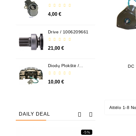
ABH6004
4,00 €
Drive / 1006209661
21,00 €
Diodų Plokštė /
DC 
131505
10,00 €
Attēlo 1-8 N
DAILY DEAL
-5%