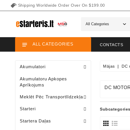
Shipping Worldwide Order Over On $199.00
ALL CATEGORIES
CONTACTS
Mājas
DC 
Akumulatori
Akumulatoru Apkopes
Aprīkojums
DC MOTOR
Meklēt Pēc Transportlīdzekļa
Starteri Dārza / Zāliena Mini Traktoriem, Zāles Pļāvējiem
Motociklu / ATV / UTV / Motorolleru 
Starteri
Subcategorie
Startera Virzuļi Solenoīdiem
Startera Apskavas Ar Lauka Spolēm
Startera Planetārie Pārvadi
Startera Spoles Solenoīdiem
Startera Fiksēti Kontakti Solenoīdiem
Startera Planetārie Pārvadi Daļas
Startera Daļas
Sodo Traktoriukų Generatoriai