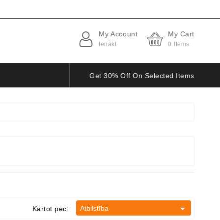
My Account
My Cart
Ienākt
0
Items
Get 30% Off On Selected Items

Atbilstība
Kārtot pēc: