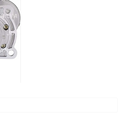
4
-5%