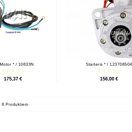
Motor * / 10833N
Starteris * / 12370850
175,37 €
156,00 €
o 8 Produktiem
-4%
-4%