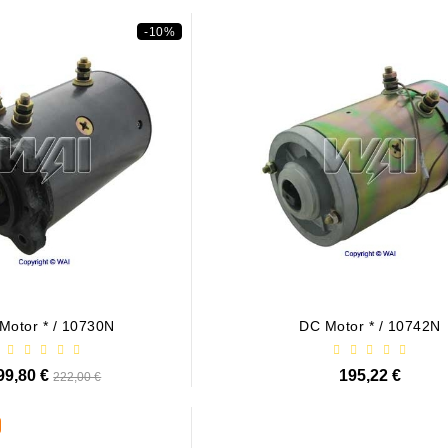
-10%
ežiu Komplekts
EKTORI - LUKTURI
Motor * / 10730N
DC Motor * / 10742N
99,80 €
Standarta
195,22 €
222,00 €
cena