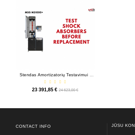
Stendas Amortizatorių Testavimui /
Valdiklis Elekt
MS1000+
Elektrohidrauli
23 391,85 €
Standarta
Cena
13 416
24 623,00 €
cena
JŪSU KON
CONTACT INFO