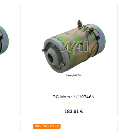
DC Motor * / 10746N
183,61 €
Nav Noliktavā