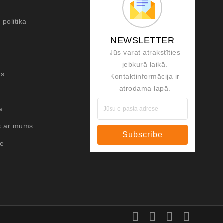
 politika
i
NEWSLETTER
Jūs varat atrakstīties
s
jebkurā laikā.
ms
Kontaktinformācija ir
atrodama lapā.
a
s ar mums
Subscribe
te