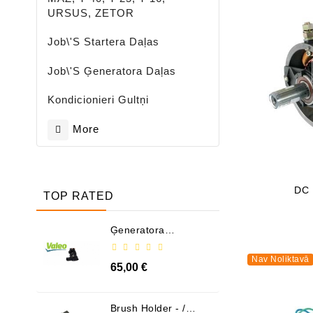
URSUS, ZETOR
Job\'s Startera Daļas
Job\'s Ģeneratora Daļas
Kondicionieri Gultņi
More
DC 
TOP RATED
Ģeneratora
Regulator - / 599101
VALEO
Nav Noliktavā
65,00 €
Brush Holder - /