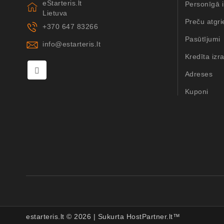
eStarteris.lt
Personīgā i
Lietuva
Preču atgr
+370 647 83266
Pasūtījumi
info@estarteris.lt
Kredīta izra
Adreses
Kuponi
estarteris.lt ©
2026
| Sukurta
HostPartner.lt™