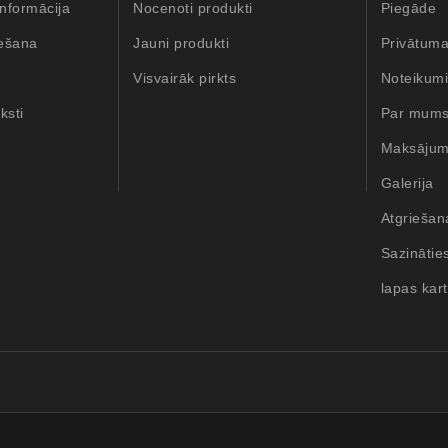
nformācija
Nocenoti produkti
Piegāde
iešana
Jauni produkti
Privātuma
Visvairāk pirkts
Noteikum
ksti
Par mum
Maksāju
Galerija
Atgriešan
Sazinātie
lapas kar