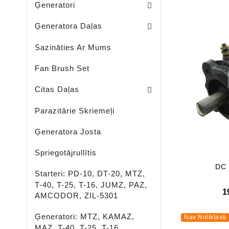
Ģeneratori
Ģeneratora Vakuma Sūkņi
Ģeneratora Strāvas Taisngrieži
Ģeneratora Brīva Riteņa Skriemeļi
Ģeneratora Regulators + Taisngri
Ģeneratora Slīdēšanas Gredzeni
Ģeneratora Suku Komplekti
Ģeneratora Daļas
Sazināties Ar Mums
Fan Brush Set
Pasažieru - Kravas Auto - Lauksaimniecības Un Speciālā Tehnika - LED Gaismas
LED - APGAISMOJUMS - PROŽ
Rūsas Noņemšanas Līdzeklis
Dzesēšanas Šķidrums-Antifrīzs
Citas Daļas
Parazitārie Skriemeļi
Ģeneratora Josta
Spriegotājrullītis
DC 
Starteri: PD-10, DT-20, MTZ,
T-40, T-25, T-16, JUMZ, PAZ,
1
AMCODOR, ZIL-5301
Ģeneratori: MTZ, KAMAZ,
Nav Noliktavā
MAZ, T-40, T-25, T-16,